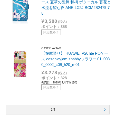
ース 夏華の乱舞 和柄 ボタニカル 蒼花と
水流を望む夜 ANE-LX2J-BCM2S2479-7
8
¥3,580
(税込)
ポイント：358
限定数終了
CASEPLAYJAM
【在庫限り】 HUAWEI P20 lite PCケー
ス caseplayjam shabbyフラワー 01_008
0_0002_c09_h20_m01
¥3,278
(税込)
ポイント：328
発売日：2019年2月下旬発売
限定数終了
1/4