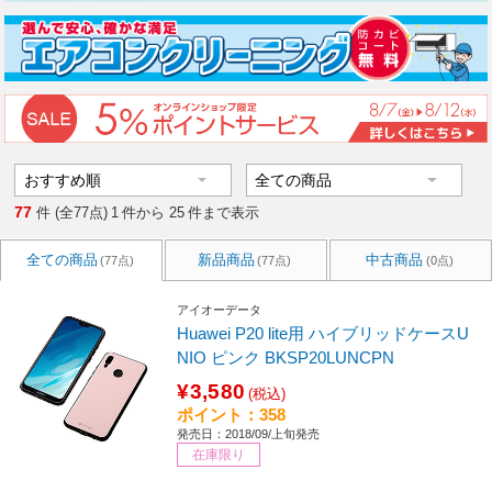
77
件 (全77点)
1
件から
25
件まで表示
全ての商品
新品商品
中古商品
(77点)
(77点)
(0点)
アイオーデータ
Huawei P20 lite用 ハイブリッドケースU
NIO ピンク BKSP20LUNCPN
¥3,580
(税込)
ポイント：358
発売日：2018/09/上旬発売
在庫限り