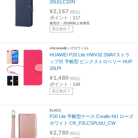
20LELC1DN
¥2,167
(税込)
ポイント：217
発売日：2018/06/上旬発売
限定数終了
shizukawill(シズカウィル)
HUAWEI P20 Lite HWV32 2WAYストラ
ップ付 手帳型 ピンクストロベリー HUP
20LPI
¥1,480
(税込)
ポイント：148
限定数終了
ELAGO
P20 Lite 手帳型ケース Corallo NU ローズ
ホワイト CR_P2LCSPLNU_CW
¥2,780
(税込)