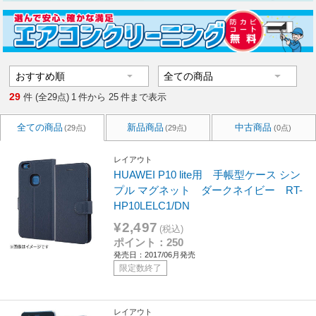
29
件 (全29点)
1
件から
25
件まで表示
全ての商品
新品商品
中古商品
(29点)
(29点)
(0点)
レイアウト
HUAWEI P10 lite用 手帳型ケース シン
プル マグネット ダークネイビー RT-
HP10LELC1/DN
¥2,497
(税込)
ポイント：250
発売日：2017/06月発売
限定数終了
レイアウト