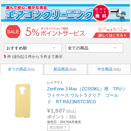
5
件 (全5点)
1
件から
5
件まで表示
全ての商品
新品商品
中古商品
(5点)
(5点)
(0点)
レイアウト
ZenFone 3 Max（ZC553KL）用 TPUソ
フトケース ウルトラクリア ゴール
ド RT-RAZ3M5TC3/CG
¥1,507
(税込)
ポイント：151
発売日：2017/04月発売
限定数終了