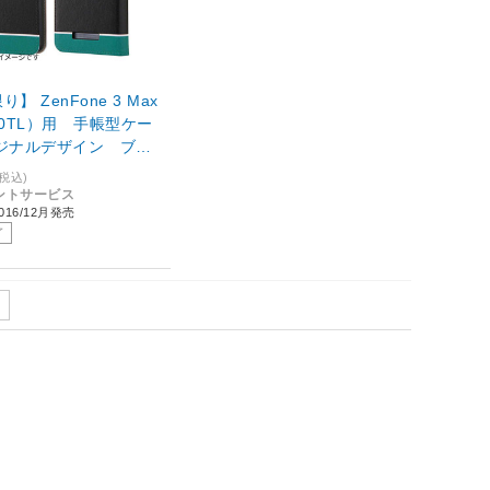
】 ZenFone 3 Max
20TL）用 手帳型ケー
リジナルデザイン ブラ
-RAZ3MLC/AK095
(税込)
イントサービス
16/12月発売
了