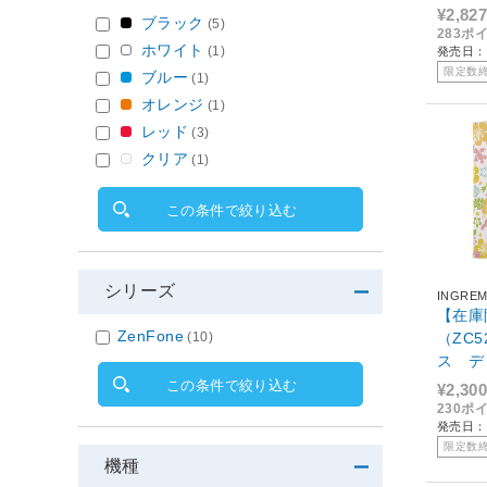
さん2 
¥2,827
ブラック
(5)
283ポ
ホワイト
(1)
発売日：2
限定数
ブルー
(1)
オレンジ
(1)
レッド
(3)
クリア
(1)
この条件で絞り込む
シリーズ
INGRE
【在庫限
ZenFone
(10)
（ZC
ス デ
ウス2 
この条件で絞り込む
¥2,300
230ポ
発売日：2
限定数
機種