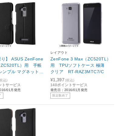
ト
レイアウト
】 ASUS ZenFone
ZenFone 3 Max（ZC520TL）
（ZC520TL）用 手帳
用 TPUソフトケース 極薄
 シンプル マグネット
クリア RT-RAZ3MTC7/C
RT-RAZ3MELC1/B
¥1,397
(税込)
(税込)
イントサービス
140ポイントサービス
16/01月発売
発売日：2016/01月発売
了
限定数終了