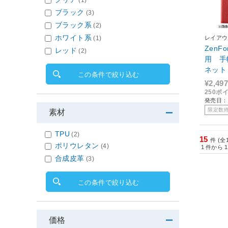
(1)
ブラック
(3)
ブラック系
(2)
ホワイト系
レイアウ
(1)
ZenFo
レッド
(2)
用 手
ネット
この条件で絞り込む
ELC1/
¥2,497
250ポ
発売日：2
限定数
素材
TPU
(2)
15
件 (全
ポリウレタン
(4)
1
件から
1
合成皮革
(3)
この条件で絞り込む
価格