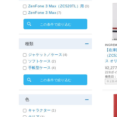
ZenFone 3 Max（ZC520TL）用
(3)
ZenFone 3 Max
(7)
この条件で絞り込む
種類
INGRE
【在庫限
ジャケット／ケース
(4)
（ZC
ス オ
ソフトケース
(2)
イト I
手帳型ケース
¥2,277
(4)
228ポ
発売日：2
この条件で絞り込む
限定数
色
キャラクター
(1)
クリア