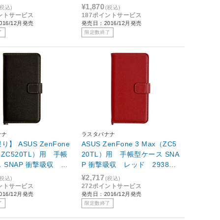
-RAZ3MLC/AK094
ド IJ-RAZ3MLC/AK093
¥1,870
(税込)
(税込)
イントサービス
187ポイントサービス
16/12月発売
発売日：2016/12月発売
了
限定数終了
ナナ
ラスタバナナ
】 ASUS ZenFone
ASUS ZenFone 3 Max（ZC5
（ZC520TL）用 手帳
20TL）用 手帳型ケース SNA
 SNAP 衝撃吸収 ブ
P 衝撃吸収 レッド 293852
936520T
0T
¥2,717
(税込)
(税込)
イントサービス
272ポイントサービス
16/12月発売
発売日：2016/12月発売
了
限定数終了