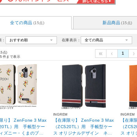
全ての商品
新品商品
(15点)
(15点)
順：
在庫表示：
15点)
1
5
件まで表示
M
INGREM
INGREM
り】 ZenFone 3 Max
【在庫限り】 ZenFone 3 Max
【在庫限り
520TL）用 手帳型ケー
（ZC520TL）用 手帳型ケー
（ZC5
ィズニー・くまのプー
ス オリジナルデザイン ネイ
ス オ