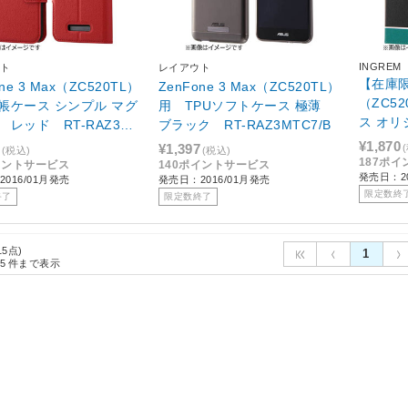
INGREM
ト
レイアウト
【在庫限り
ne 3 Max（ZC520TL）
ZenFone 3 Max（ZC520TL）
（ZC5
帳ケース シンプル マグ
用 TPUソフトケース 極薄
ス オ
 レッド RT-RAZ3M
ブラック RT-RAZ3MTC7/B
ック IJ
R
¥1,870
¥1,397
(税込)
(税込)
187ポ
イントサービス
140ポイントサービス
発売日：20
016/01月発売
発売日：2016/01月発売
限定数終
終了
限定数終了
15点)
1
5
件まで表示