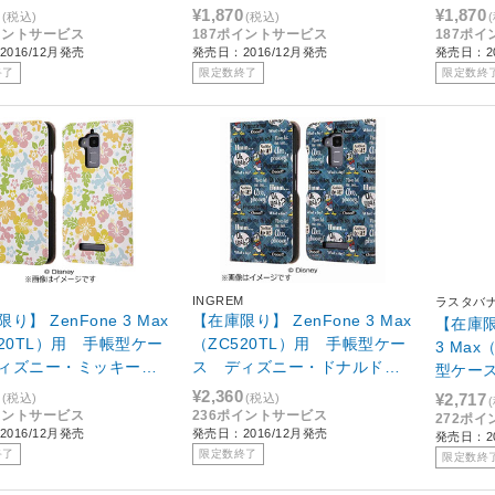
IJ-DAZ3MLC/PO012
ビー IJ-RAZ3MLC/AK091
ンジ IJ
¥1,870
¥1,870
(税込)
(税込)
イントサービス
187ポイントサービス
187ポ
016/12月発売
発売日：2016/12月発売
発売日：20
終了
限定数終了
限定数終
M
INGREM
ラスタバ
り】 ZenFone 3 Max
【在庫限り】 ZenFone 3 Max
【在庫限り
520TL）用 手帳型ケー
（ZC520TL）用 手帳型ケー
3 Max
ィズニー・ミッキーマ
ス ディズニー・ドナルドダ
型ケース
IJ-DAZ3MLC/MK002
ック1 IJ-DAZ3MLC/DD001
ラック 2
¥2,360
¥2,717
(税込)
(税込)
イントサービス
236ポイントサービス
272ポ
016/12月発売
発売日：2016/12月発売
発売日：20
終了
限定数終了
限定数終