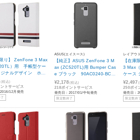
M
ASUS(エイスース)
レイアウ
り】 ZenFone 3 Max
【純正】ASUS ZenFone 3 M
【在庫限り
520TL）用 手帳型ケー
ax (ZC520TL)用 Bumper Cas
3 Max
リジナルデザイン ホワ
e ブラック 90AC0240-BCS0
ケース
J-RAZ3MLC/AK092
01
ブラック 
¥2,178
¥2,497
(税込)
(税込)
B
イントサービス
218ポイントサービス
250ポ
016/12月発売
発売日：2017/01/中旬発売
発売日：20
終了
限定数終了
限定数終