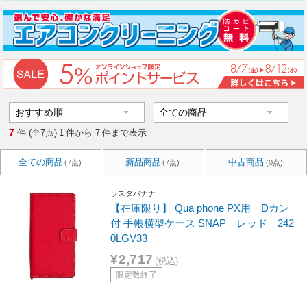
7
件 (全7点)
1
件から
7
件まで表示
全ての商品
新品商品
中古商品
(7点)
(7点)
(0点)
ラスタバナナ
【在庫限り】 Qua phone PX用 Dカン
付 手帳横型ケース SNAP レッド 242
0LGV33
¥2,717
(税込)
限定数終了