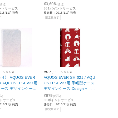
 RT-AQJ2C7/P
スタンディング カーシヴ プ
¥3,608
(税込)
(税込)
ー RT-DAQJ2T/PO
イントサービス
361ポイントサービス
16/11月発売
発売日：2016/11月発売
了
限定数終了
ューションズ
MSソリューションズ
り】 AQUOS EVER
AQUOS EVER SH-02J / AQU
 / AQUOS U SHV37用
OS U SHV37用 手帳型ケース
ケース デザインケース
デザインケース Design + Ch
n + Flower パープル
ristmas コラージュ LEPLUS
¥979
込)
(税込)
 LP-SH02JLD004
LP-SH02JLD036
ントサービス
98ポイントサービス
16/11月発売
発売日：2016/11月発売
了
限定数終了