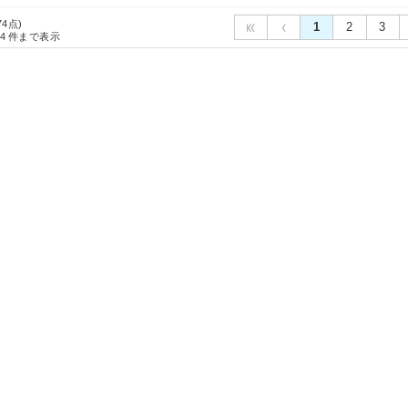
74点)
1
2
3
4
件まで表示