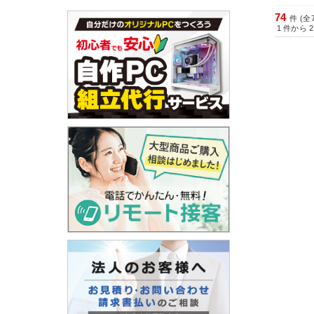
74
件 (全
1
件から
2