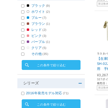
限定数
ブラック
(9)
ホワイト
(2)
ブルー
(7)
ブラウン
(1)
レッド
(2)
ピンク
(3)
パープル
(1)
クリア
(5)
その他
ラスタバ
(35)
【在庫限
SH-02
この条件で絞り込む
用 手帳
ワイト 
¥3,267
327ポ
シリーズ
発売日：2
限定数
2016年発売モデル対応
(71)
この条件で絞り込む