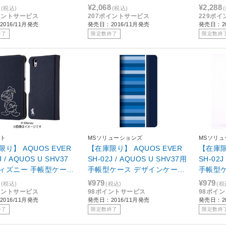
ディング カーシヴ ド
ト ホワイト RT-AQJ2C4/W
ラ ピンク
¥2,068
¥2,288
(税込)
(税込)
RT-DAQJ2T/DD
イントサービス
207ポイントサービス
229ポ
016/11月発売
発売日：2016/11月発売
発売日：20
終了
限定数終了
限定数終
ト
MSソリューションズ
MSソリ
り】 AQUOS EVER
【在庫限り】 AQUOS EVER
【在庫限
J / AQUOS U SHV37
SH-02J / AQUOS U SHV37用
SH-02J
ィズニー 手帳型ケース
手帳型ケース デザインケース
手帳型
スタンプ ワンポイン
Design + KANADE ブルー
Desig
¥979
¥979
(税込)
(税込)
(税
ルド RT-DAQJ2I/D
LEPLUS LP-SH02JLD009
LEPLUS
イントサービス
98ポイントサービス
98ポイ
016/11月発売
発売日：2016/11月発売
発売日：20
終了
限定数終了
限定数終