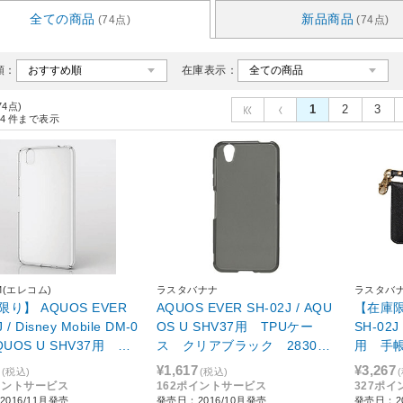
全ての商品
新品商品
(74点)
(74点)
順：
在庫表示：
74点)
1
2
3
4
件まで表示
M(エレコム)
ラスタバナナ
ラスタバ
り】 AQUOS EVER
AQUOS EVER SH-02J / AQU
【在庫限
 / Disney Mobile DM-0
OS U SHV37用 TPUケー
SH-02J
AQUOS U SHV37用 シ
ス クリアブラック 2830SH
用 手帳
バー 極み クリア P
02J
ラック 2
¥1,617
¥3,267
(税込)
(税込)
2JPVKCR PM-SH02JP
イントサービス
162ポイントサービス
327ポ
016/11月発売
発売日：2016/10月発売
発売日：20