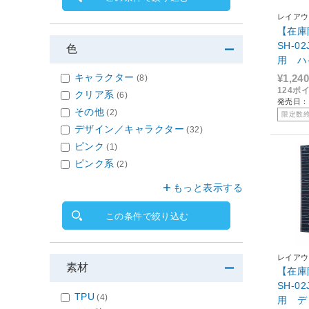
レイアウ
【在庫限
SH-02
色
用 ハ
ビッドピ
キャラクター
¥1,240
(8)
VP
124ポ
クリア系
(6)
発売日：2
その他
(2)
限定数
デザイン／キャラクター
(32)
ピンク
(1)
ピンク系
(2)
もっと表示する
この条件で絞り込む
レイアウ
素材
【在庫限
SH-02
TPU
(4)
用 デ