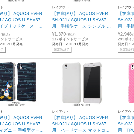
ト
レイアウト
レイアウ
り】 AQUOS EVER
【在庫限り】 AQUOS EVER
【在庫限
J / AQUOS U SHV37
SH-02J / AQUOS U SHV37
SH-02J
イブリッドケース ビ
用 手帳型ケース シンプル マ
用 手
ンク RT-AQJ2CC2
グネット レッド RT-AQJ2
ク デ
¥1,370
¥2,948
(税込)
(税込)
ELC1/R
ー RT-
イントサービス
137ポイントサービス
295ポ
016/11月発売
発売日：2016/11月発売
発売日：20
終了
限定数終了
限定数終
ト
レイアウト
レイアウ
り】 AQUOS EVER
【在庫限り】 AQUOS EVER
【在庫限
J / AQUOS U SHV37
SH-02J / AQUOS U SHV37
SH-02J
ィズニー 手帳型ケース
用 ハードケース マットコー
用 TP