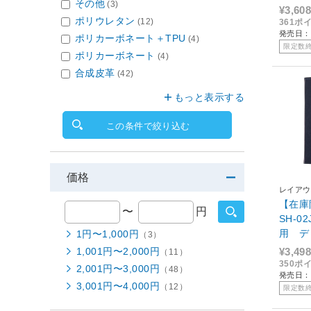
その他
(3)
スタン
¥3,608
ナルド 
ポリウレタン
(12)
361ポ
発売日：2
ポリカーボネート＋TPU
(4)
限定数
ポリカーボネート
(4)
合成皮革
(42)
もっと表示する
この条件で絞り込む
価格
レイアウ
【在庫限
〜
円
SH-02
用 デ
1円〜1,000円
（3）
ホット
1,001円〜2,000円
¥3,498
（11）
ト ドナ
350ポ
2,001円〜3,000円
（48）
発売日：2
D
3,001円〜4,000円
（12）
限定数