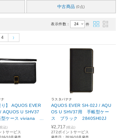
中古商品
(0点)
表示件数：
件
4
ナナ
ラスタバナナ
り】 AQUOS EVER
AQUOS EVER SH-02J / AQU
 / AQUOS U SHV37
OS U SHV37用 手帳型ケー
型ケース viviana ブ
ス ブラック 2840SH02J
835SH02J
¥2,717
(税込)
(税込)
イントサービス
272ポイントサービス
16/10月発売
発売日：2016/10月発売