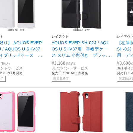
ト
レイアウト
レイアウ
り】 AQUOS EVER
AQUOS EVER SH-02J / AQU
【在庫限
J / AQUOS U SHV37
OS U SHV37用 手帳型ケー
SH-02J
イブリッドケース ク
ス スリム 小窓付き ブラッ
用 デ
T-AQJ2CC2/C
ク RT-AQJ2SLC1/B
スタン
¥3,168
¥3,608
(税込)
(税込)
ッキー R
イントサービス
317ポイントサービス
361ポ
016/11月発売
発売日：2016/11月発売
発売日：20
終了
限定数終了
限定数終