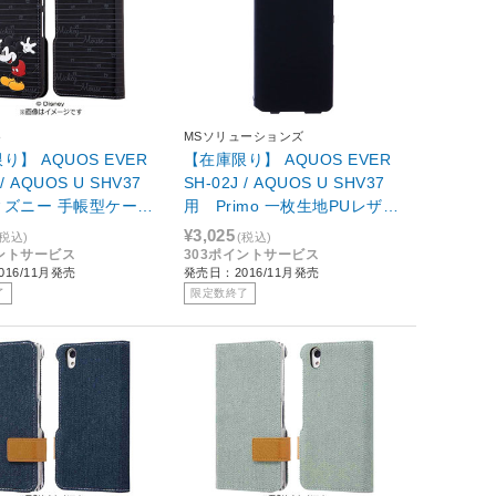
ト
MSソリューションズ
り】 AQUOS EVER
【在庫限り】 AQUOS EVER
 / AQUOS U SHV37
SH-02J / AQUOS U SHV37
ィズニー 手帳型ケース
用 Primo 一枚生地PUレザー
ディング カーシヴ ミ
ケース ブラック LEPLUS L
¥3,025
(税込)
(税込)
T-DAQJ2T/MK
P-SH02JLFJBK
イントサービス
303ポイントサービス
16/11月発売
発売日：2016/11月発売
了
限定数終了