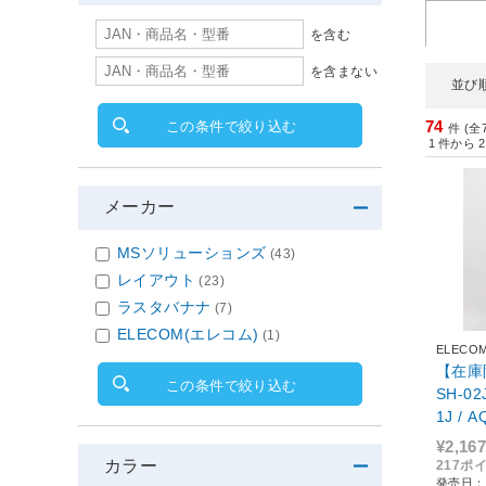
を含む
を含まない
並び
74
この条件で絞り込む
件 (全
1
件から
2
メーカー
MSソリューションズ
(43)
レイアウト
(23)
ラスタバナナ
(7)
ELECOM(エレコム)
(1)
ELECO
【在庫限
この条件で絞り込む
SH-02J
1J / 
ェルカ
¥2,167
M-SH0
カラー
217ポ
発売日：2
VKCR