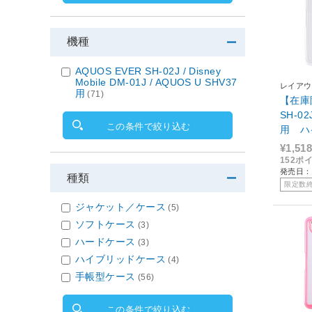
機種
AQUOS EVER SH-02J / Disney
Mobile DM-01J / AQUOS U SHV37
レイアウ
用
(71)
【在庫限
SH-02
この条件で絞り込む
用 ハ
リア R
¥1,518
152ポ
発売日：2
種類
限定数
ジャケット／ケース
(5)
ソフトケース
(3)
ハードケース
(3)
ハイブリッドケース
(4)
手帳型ケース
(56)
この条件で絞り込む