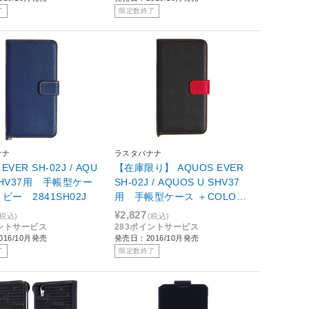
了
限定数終了
ナナ
ラスタバナナ
EVER SH-02J / AQU
【在庫限り】 AQUOS EVER
 SHV37用 手帳型ケー
SH-02J / AQUOS U SHV37
ビー 2841SH02J
用 手帳型ケース ＋COLOR
ブラック/レッド 2845SH0
¥2,827
(税込)
(税込)
2J
イントサービス
283ポイントサービス
16/10月発売
発売日：2016/10月発売
了
限定数終了