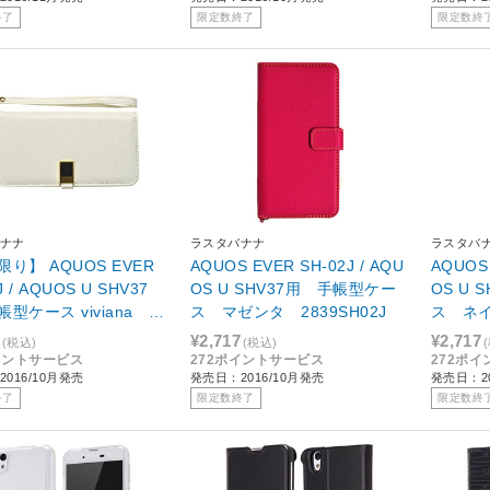
終了
限定数終了
限定数終
ナナ
ラスタバナナ
ラスタバ
り】 AQUOS EVER
AQUOS EVER SH-02J / AQU
AQUOS 
J / AQUOS U SHV37
OS U SHV37用 手帳型ケー
OS U
型ケース viviana ホ
ス マゼンタ 2839SH02J
ス ネイ
2837SH02J
¥2,717
¥2,717
(税込)
(税込)
イントサービス
272ポイントサービス
272ポ
016/10月発売
発売日：2016/10月発売
発売日：20
終了
限定数終了
限定数終