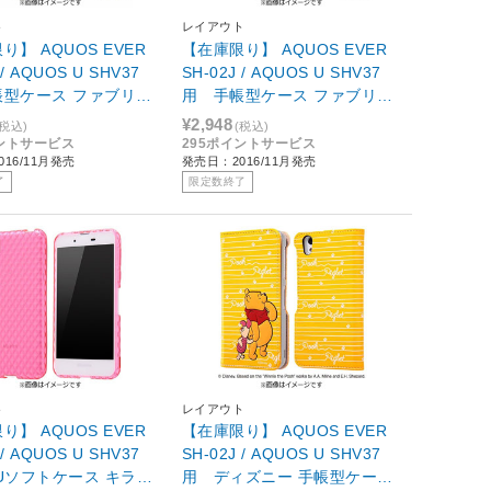
ト
レイアウト
り】 AQUOS EVER
【在庫限り】 AQUOS EVER
 / AQUOS U SHV37
SH-02J / AQUOS U SHV37
帳型ケース ファブリッ
用 手帳型ケース ファブリッ
ニム インディゴブル
ク デニム アイスブルー RT
¥2,948
(税込)
(税込)
AQJ2FBC5/IN
-AQJ2FBC5/IA
イントサービス
295ポイントサービス
16/11月発売
発売日：2016/11月発売
了
限定数終了
ト
レイアウト
り】 AQUOS EVER
【在庫限り】 AQUOS EVER
 / AQUOS U SHV37
SH-02J / AQUOS U SHV37
Uソフトケース キラキ
用 ディズニー 手帳型ケース