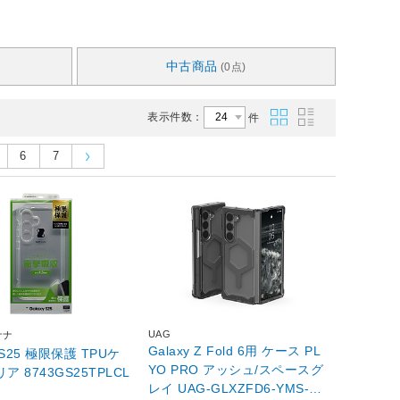
中古商品
(0点)
表示件数：
件
6
7
UAG
ナナ
Galaxy Z Fold 6用 ケース PL
y S25 極限保護 TPUケ
YO PRO アッシュ/スペースグ
 クリア 8743GS25TPLCL
レイ UAG-GLXZFD6-YMS-A/