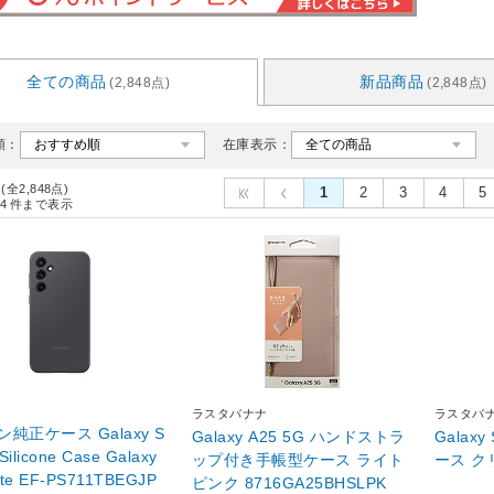
全ての商品
新品商品
(2,848点)
(2,848点)
順：
在庫表示：
 (全2,848点)
1
2
3
4
5
4
件まで表示
ラスタバナナ
ラスタバ
純正ケース Galaxy S
Galaxy A25 5G ハンドストラ
Galax
Silicone Case Galaxy
ップ付き手帳型ケース ライト
ース
ite EF-PS711TBEGJP
ピンク 8716GA25BHSLPK