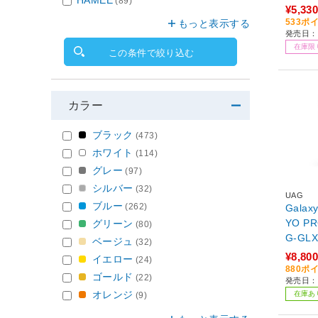
(89)
¥5,330
533ポ
もっと表示する
発売日：2
在庫限
この条件で絞り込む
カラー
ブラック
(473)
ホワイト
(114)
グレー
(97)
シルバー
(32)
UAG
ブルー
(262)
Galax
YO PRO アイス/シル
グリーン
(80)
G-GLX
ベージュ
(32)
¥8,800
イエロー
(24)
880ポ
ゴールド
(22)
発売日：2
オレンジ
在庫あ
(9)