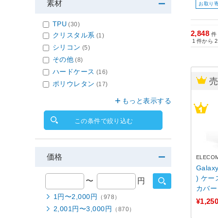
素材
お取り
TPU
(30)
2,848
クリスタル系
件
(1)
1
件から
2
シリコン
(5)
その他
(8)
ハードケース
(16)
ポリウレタン
(17)
もっと表示する
この条件で絞り込む
価格
ELECO
Galax
) ケ
〜
円
カバー
1円〜2,000円
（978）
ップホ
¥1,25
2,001円〜3,000円
（870）