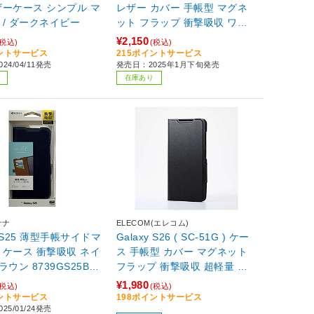
ーケース シンプル マ
レザー カバー 手帳型 マグネ
グネット/ ダークネイビー
ット フラップ 衝撃吸収 ワイ
ヤレス充電可 ストラップホー
¥2,150
(税込)
(税込)
ル付 スタンド機能付 ブラック
イントサービス
215ポイントサービス
24/04/11発売
発売日：2025年1月下旬発売
ブラック PM-G251PLFYBK
在庫あり
ナナ
ELECOM(エレコム)
y S25 薄型手帳サイドマ
Galaxy S26 ( SC-51G ) ケー
ケース 衝撃吸収 ネイ
ス 手帳型 カバー マグネット
ウン 8739GS25BS
フラップ 衝撃吸収 超軽量 薄
型 スタンド機能付 ULTRASLI
¥1,980
(税込)
(税込)
M ブラック
イントサービス
198ポイントサービス
25/01/24発売