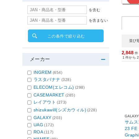
を含む
を含まない
この条件で絞り込む
並び
2,848
件
1
件から
2
メーカー
INGREM
(654)
ラスタバナナ
(328)
ELECOM(エレコム)
(298)
CASEMARKET
(285)
レイアウト
(273)
shizukawill(シズカウィル)
(228)
GALAXY
GALAXY
(203)
サムスン
UAG
(172)
23 FE 
ROA
(117)
Graph
HAMEE