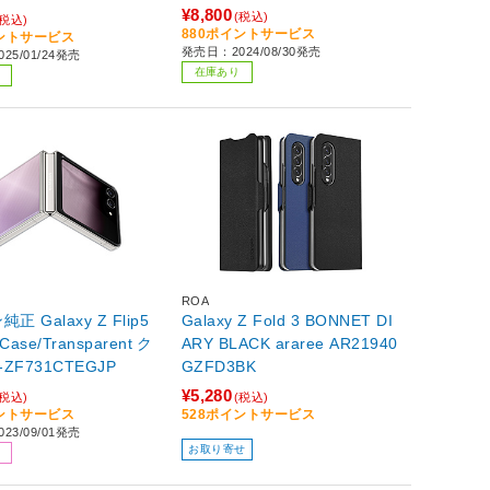
S 【864】
¥8,800
(税込)
(税込)
880ポイントサービス
イントサービス
発売日：2024/08/30発売
25/01/24発売
在庫あり
ROA
正 Galaxy Z Flip5
Galaxy Z Fold 3 BONNET DI
 Case/Transparent ク
ARY BLACK araree AR21940
-ZF731CTEGJP
GZFD3BK
¥5,280
(税込)
(税込)
イントサービス
528ポイントサービス
23/09/01発売
お取り寄せ