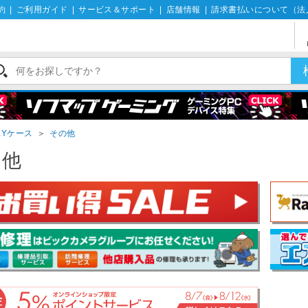
約
|
ご利用ガイド
|
サービス＆サポート
|
店舗情報
|
請求書払いについて（法
XYケース
＞
その他
の他