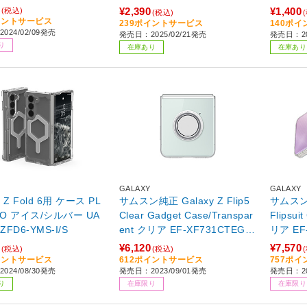
¥2,390
¥1,400
(税込)
(税込)
イントサービス
239ポイントサービス
140ポ
024/02/09発売
発売日：2025/02/21発売
発売日：20
り
在庫あり
在庫あり
GALAXY
GALAXY
y Z Fold 6用 ケース PL
サムスン純正 Galaxy Z Flip5
サムスン純
バー UA
Clear Gadget Case/Transpar
Flipsuit
ZFD6-YMS-I/S
ent クリア EF-XF731CTEGJ
リア EF
P 【864】
¥6,120
¥7,570
(税込)
(税込)
イントサービス
612ポイントサービス
757ポ
024/08/30発売
発売日：2023/09/01発売
発売日：20
り
在庫限り
在庫限り