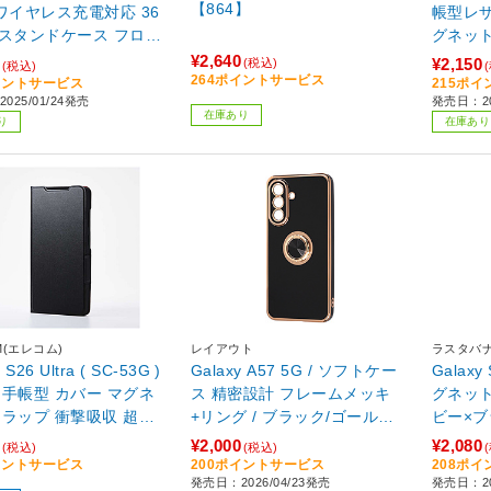
【864】
t ワイヤレス充電対応 36
帳型レザ
スタンドケース フロス
ク 8760GS25UZSFS
¥2,640
¥2,150
(税込)
(税込)
264ポイントサービス
イントサービス
215ポ
025/01/24発売
発売日：20
在庫あり
り
在庫あり
M(エレコム)
レイアウト
ラスタバ
 S26 Ultra ( SC-53G )
Galaxy A57 5G / ソフトケー
Galax
 手帳型 カバー マグネ
ス 精密設計 フレームメッキ
グネット
フラップ 衝撃吸収 超軽
+リング / ブラック/ゴールド
ビー×ブラ
型 スタンド機能付 ULTR
RT-GA26M1TRE/BG
MNVB
¥2,000
¥2,080
(税込)
(税込)
M ブラック
イントサービス
200ポイントサービス
208ポ
発売日：2026/04/23発売
発売日：20