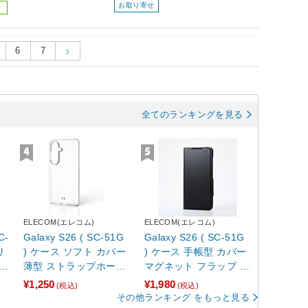
お取り寄せ
6
7
全てのランキングを見る
ELECOM(エレコム)
ELECOM(エレコム)
C-
Galaxy S26 ( SC-51G
Galaxy S26 ( SC-51G
リ
) ケース ソフト カバー
) ケース 手帳型 カバー
薄型 ストラップホール
マグネット フラップ 衝
ク
付 クリア
撃吸収 超軽量 薄型 ス
¥1,250
¥1,980
(税込)
(税込)
タンド機能付 ULTRAS
その他ランキング をもっと見る