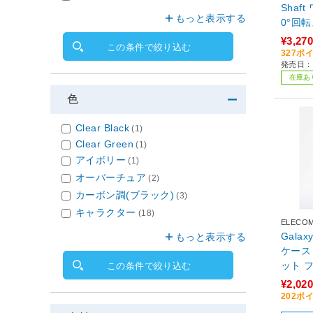
Shaf
もっと表示する
0°回転
トブラッ
¥3,270
この条件で絞り込む
BK
327ポ
発売日：2
在庫あ
色
Clear Black
(1)
Clear Green
(1)
アイボリー
(1)
オーバーチュア
(2)
カーボン調(ブラック)
(3)
キャラクター
(18)
ELECO
Galaxy
もっと表示する
ケース
ット 
この条件で絞り込む
量 薄
¥2,020
ASLI
202ポ