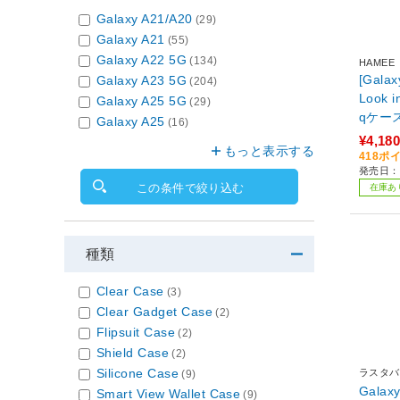
Galaxy A21/A20
(29)
Galaxy A21
(55)
Galaxy A22 5G
(134)
HAMEE
[Galax
Galaxy A23 5G
(204)
Look i
Galaxy A25 5G
(29)
qケー
Galaxy A25
(16)
¥4,180
もっと表示する
418ポ
発売日：2
この条件で絞り込む
在庫あ
種類
Clear Case
(3)
Clear Gadget Case
(2)
Flipsuit Case
(2)
Shield Case
(2)
Silicone Case
ラスタバ
(9)
Galax
Smart View Wallet Case
(9)