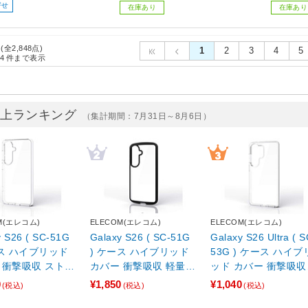
寄せ
在庫あり
在庫あり
 (全2,848点)
1
2
3
4
5
4
件まで表示
売上ランキング
（集計期間：7月31日～8月6日）
M(エレコム)
ELECOM(エレコム)
ELECOM(エレコム)
y S26 ( SC-51G
Galaxy S26 ( SC-51G
Galaxy S26 Ultra ( S
ース ハイブリッド
) ケース ハイブリッド
53G ) ケース ハイブ
 衝撃吸収 ストラ
カバー 衝撃吸収 軽量
ッド カバー 衝撃吸収
ール付 クリア
薄型 ストラップホール
ストラップホール付 
0
¥1,850
¥1,040
(税込)
(税込)
(税込)
付 ストラップホールシ
リア