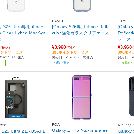
HAMEE
HAMEE
y S26 Ultra専用]iFace
[Galaxy S26専用]iFace Refle
[Galaxy
n Clear Hybrid MagSyn
ction強化ガラスクリアケース
Refle
ス
ケース
¥3,960
¥3,960
(税込)
(税込)
イントサービス
396ポイントサービス
396ポ
026/03/19発売
発売日：2026/03/下旬発売
発売日：20
り
お取り寄せ
在庫あり
ROA
ナナ
レイアウ
Galaxy Z Flip Nu:kin araree
y S25 Ultra ZEROSAFE
Galaxy 