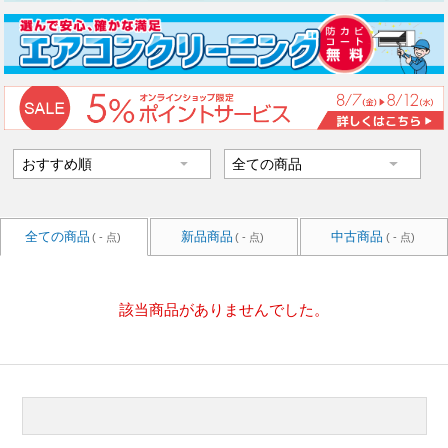
全ての商品
新品商品
中古商品
( - 点)
( - 点)
( - 点)
該当商品がありませんでした。