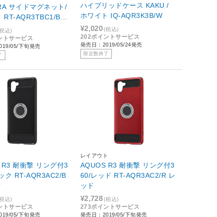
ハイブリッドケース KAKU /
TRA サイドマグネット/
ホワイト IQ-AQR3K3B/W
RT-AQR3TBC1/BB
ク
¥2,020
(税込)
(税込)
202ポイントサービス
イントサービス
発売日：2019/05/24発売
19/05/下旬発売
限定数終了
了
ト
レイアウト
S R3 耐衝撃 リング付3
AQUOS R3 耐衝撃 リング付3
ック RT-AQR3AC2/B
60/レッド RT-AQR3AC2/R レ
ク
ッド
¥2,728
(税込)
(税込)
イントサービス
273ポイントサービス
19/05/下旬発売
発売日：2019/05/下旬発売