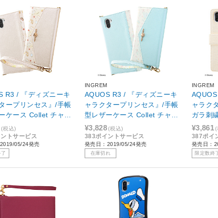
M
INGREM
INGREM
S R3 / 『ディズニーキ
AQUOS R3 / 『ディズニーキ
AQUOS
タープリンセス』/手帳
ャラクタープリンセス』/手帳
ャラクタ
ケース Collet チャー
型レザーケース Collet チャー
ガラ刺繍 
ラップ付き / ベル IS-
ム+ストラップ付き / アリエル
DAQR3
¥3,828
¥3,861
(税込)
(税込)
3MLC4/BL
IS-DAQR3MLC4/AR
イントサービス
383ポイントサービス
387ポ
019/05/24発売
発売日：2019/05/24発売
発売日：20
終了
在庫切れ
限定数終