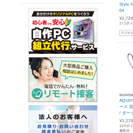
Style 
04
¥2,728
273ポ
限定数
INGRE
AQUO
ース 
/ ダー
C1/DN
¥3,278
328ポ
発売日：2