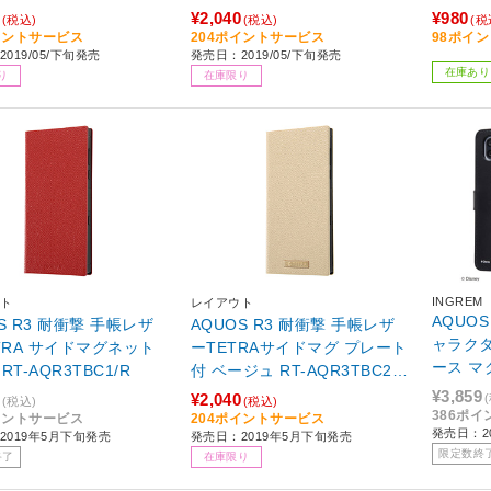
カ 【864】
¥2,040
¥980
(税込)
(税込)
(税
イントサービス
204ポイントサービス
98ポイ
019/05/下旬発売
発売日：2019/05/下旬発売
在庫あり
り
在庫限り
INGREM
ト
レイアウト
AQUOS
S R3 耐衝撃 手帳レザ
AQUOS R3 耐衝撃 手帳レザ
ャラク
ETRA サイドマグネット
ーTETRAサイドマグ プレート
ース マ
RT-AQR3TBC1/R
付 ベージュ RT-AQR3TBC2/B
ウス_02
E 【864】
¥3,859
¥2,040
(税込)
(税込)
K025
386ポ
イントサービス
204ポイントサービス
発売日：20
2019年5月下旬発売
発売日：2019年5月下旬発売
限定数終
終了
在庫限り