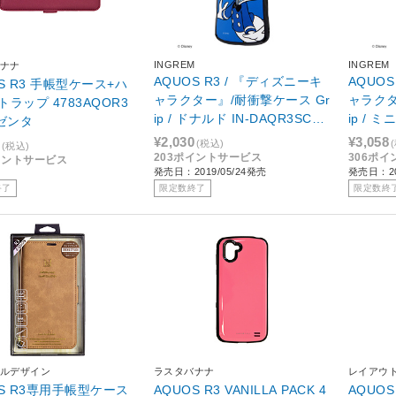
INGREM
INGREM
ナナ
AQUOS R3 / 『ディズニーキ
AQUOS
S R3 手帳型ケース+ハ
ャラクター』/耐衝撃ケース Gr
ャラクタ
ラップ 4783AQOR3
ip / ドナルド IN-DAQR3SC4/
ip / ミ
マゼンタ
DD
N
¥2,030
¥3,058
(税込)
(税込)
203ポイントサービス
306ポ
イントサービス
発売日：2019/05/24発売
発売日：20
終了
限定数終了
限定数終
ルデザイン
ラスタバナナ
レイアウ
OS R3専用手帳型ケース
AQUOS R3 VANILLA PACK 4
AQUO