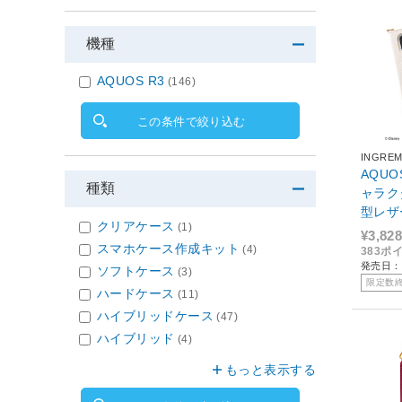
機種
AQUOS R3
(146)
この条件で絞り込む
INGRE
AQUO
種類
ャラク
型レザー
クリアケース
(1)
ム+スト
¥3,828
スマホケース作成キット
DAQR
(4)
383ポ
発売日：2
ソフトケース
(3)
限定数
ハードケース
(11)
ハイブリッドケース
(47)
ハイブリッド
(4)
もっと表示する