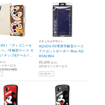
ナチュラルデザイン
 R3 / 『ディズニーキ
AQUOS R3専用手帳型ケース
ー』/手帳型ケース サ
アクセントボーダー Blue AQ
/ チップ&デール IS-
R3ACB04
SGR1/CD
¥3,245
(税込)
(税込)
イントサービス
325ポイントサービス
19/05/24発売
了
限定数終了