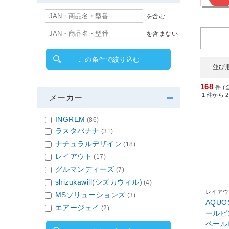
を含む
を含まない
この条件で絞り込む
並び
168
件 (
1
件から
2
メーカー
INGREM
(86)
ラスタバナナ
(31)
ナチュラルデザイン
(18)
レイアウト
(17)
グルマンディーズ
(7)
shizukawill(シズカウィル)
(4)
レイアウ
MSソリューションズ
(3)
AQUO
エアージェイ
(2)
ールピン
ペール