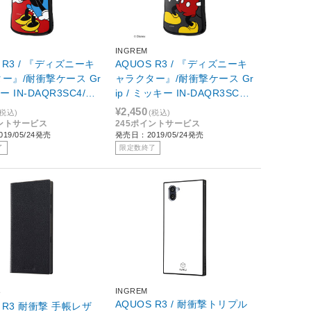
INGREM
 R3 / 『ディズニーキ
AQUOS R3 / 『ディズニーキ
ー』/耐衝撃ケース Gr
ャラクター』/耐衝撃ケース Gr
ニー IN-DAQR3SC4/M
ip / ミッキー IN-DAQR3SC4/
MK
¥2,450
(税込)
(税込)
イントサービス
245ポイントサービス
19/05/24発売
発売日：2019/05/24発売
了
限定数終了
INGREM
ト
AQUOS R3 / 耐衝撃トリプル
S R3 耐衝撃 手帳レザ