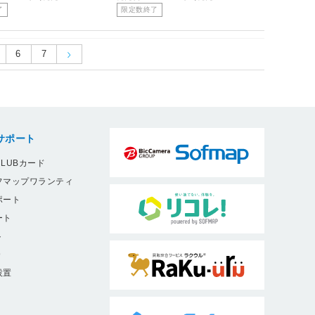
了
限定数終了
6
7
サポート
LUBカード
フマップワランティ
ポート
ート
ト
9
設置