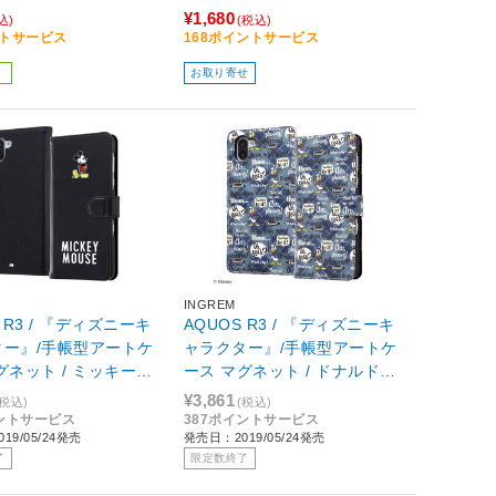
¥1,680
込)
(税込)
ントサービス
168ポイントサービス
お取り寄せ
INGREM
 R3 / 『ディズニーキ
AQUOS R3 / 『ディズニーキ
ター』/手帳型アートケ
ャラクター』/手帳型アートケ
グネット / ミッキーマ
ース マグネット / ドナルド_0
5 IN-DAQR3MLC2/M
01 IN-DAQR3MLC2/DD001
¥3,861
(税込)
(税込)
イントサービス
387ポイントサービス
19/05/24発売
発売日：2019/05/24発売
了
限定数終了