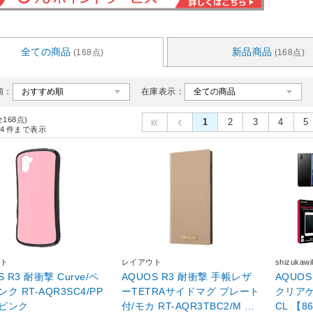
全ての商品
新品商品
(168点)
(168点)
順：
在庫表示：
全168点)
1
2
3
4
5
4
件まで表示
ト
レイアウト
shizuka
S R3 耐衝撃 Curve/ペ
AQUOS R3 耐衝撃 手帳レザ
AQUOS 
ク RT-AQR3SC4/PP
ーTETRAサイドマグ プレート
クリアケース クリア
ピンク
付/モカ RT-AQR3TBC2/M モ
CL 【8