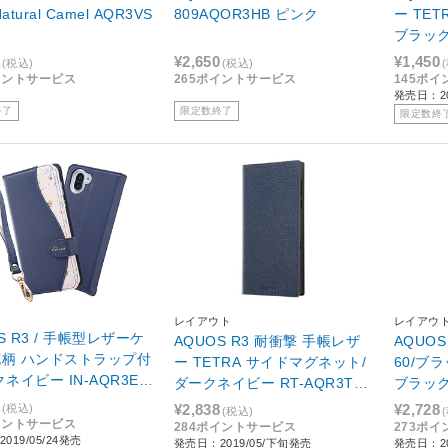
Natural Camel AQR3VS
809AQOR3HB ピンク
ー TE
ブラック 
ブラッ
¥2,650
¥1,450
(税込)
(税込)
イントサービス
265ポイントサービス
145ポ
発売日：20
終了
限定数終了
限定数終
M
レイアウト
レイアウ
S R3 / 手帳型レザーケ
AQUOS R3 耐衝撃 手帳レザ
AQUO
花柄 ハンドストラップ付
ー TETRA サイドマグネット/
60/ブラ
クネイビー IN-AQR3EV
ダークネイビー RT-AQR3TBC
ブラッ
1/DN ダークネイビー
¥2,838
¥2,728
(税込)
(税込)
イントサービス
284ポイントサービス
273ポ
019/05/24発売
発売日：2019/05/下旬発売
発売日：20