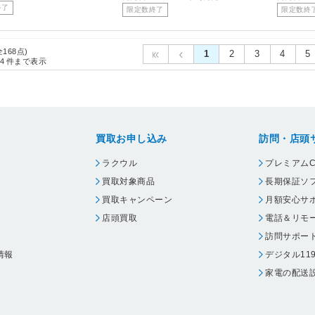
終了
限定数終了
限定数終
全168点)
1
2
3
4
5
4
件まで表示
買取お申し込み
訪問・店頭
ラクウル
プレミアムC
買取対象商品
長期保証ソ
買取キャンペーン
月額安心サ
店頭買取
電話＆リモ
訪問サポー
情報
デジタル11
家電の配送