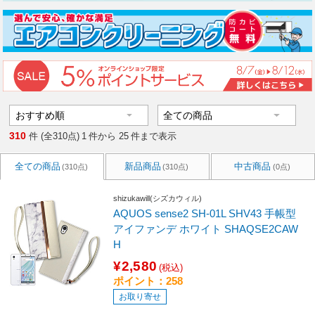
310
件 (全310点)
1
件から
25
件まで表示
全ての商品
新品商品
中古商品
(310点)
(310点)
(0点)
shizukawill(シズカウィル)
AQUOS sense2 SH-01L SHV43 手帳型
アイファンデ ホワイト SHAQSE2CAW
H
¥2,580
(税込)
ポイント：258
お取り寄せ