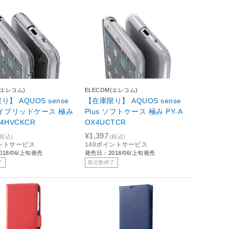
(エレコム)
ELECOM(エレコム)
】 AQUOS sense
【在庫限り】 AQUOS sense
 ハイブリッドケース 極み
Plus ソフトケース 極み PY-A
X4HVCKCR
OX4UCTCR
¥1,397
(税込)
(税込)
イントサービス
140ポイントサービス
18/06/上旬発売
発売日：2018/06/上旬発売
了
限定数終了