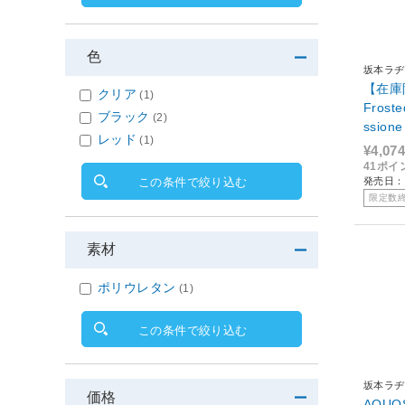
色
坂本ラヂ
【在庫限
クリア
(1)
Frosted 
ブラック
(2)
ssione
レッド
(1)
¥4,074
41ポイ
発売日：2
この条件で絞り込む
限定数
素材
ポリウレタン
(1)
この条件で絞り込む
坂本ラヂ
価格
AQUOS