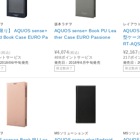
ヲ
坂本ラヂヲ
レイアウ
り】 AQUOS sense+
AQUOS sense+ Book PU Lea
AQUOS
Book Case EURO Pa
ther Case EURO Passione
型ケース
RT-AQ
¥4,074
¥2,167
(税込)
(税込)
ントサービス
408ポイントサービス
217ポ
018/06/中旬発売
発売日：2018年6月中旬発売
発売日：20
終了
限定数終了
限定数終
ヲ
MSソリューションズ
MSソリ
 sense+ Book PU Lea
AQUOS sense plus/Android
AQUOS 