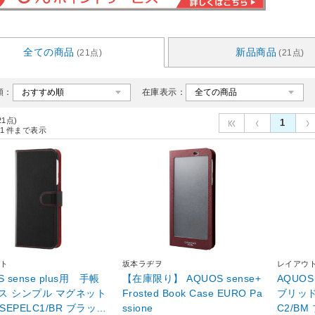
全ての商品
新品商品
(21点)
(21点)
順：
在庫表示：
21点)
1
1
件まで表示
ト
坂本ラヂヲ
レイアウ
S sense plus用 手帳
【在庫限り】 AQUOS sense+
AQUOS
ス シンプル マグネット
Frosted Book Case EURO Pa
ブリッド
QSEPELC1/BR ブラッ
ssione
C2/BM