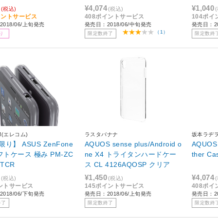
ド 【864】
¥4,074
¥1,040
(税込)
(税込)
イントサービス
408ポイントサービス
104ポ
018/06/上旬発売
発売日：2018/06/中旬発売
発売日：20
（1）
り
限定数終了
限定数終
M(エレコム)
ラスタバナナ
坂本ラヂ
り】 ASUS ZenFone
AQUOS sense plus/Android o
AQUOS 
フトケース 極み PM-ZC
ne X4 トライタンハードケー
CTCR
ス CL 4126AQOSP クリア
¥1,450
¥4,074
(税込)
(税込)
ントサービス
145ポイントサービス
408ポ
018/06/下旬発売
発売日：2018/06/上旬発売
発売日：2
終了
限定数終了
限定数終