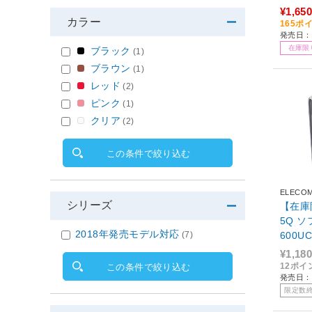
ク/レッ
¥1,650
カラー
165ポ
発売日：2
在庫限
ブラック
(1)
ブラウン
(1)
レッド
(2)
ピンク
(1)
クリア
(2)
この条件で絞り込む
ELECO
シリーズ
【在庫限
5Q ソ
2018年発売モデル対応
(7)
600U
¥1,180
12ポイ
この条件で絞り込む
発売日：2
限定数