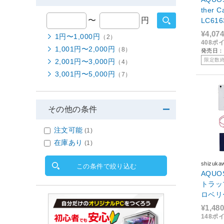
ther 
〜
円
LC616
¥4,074
1円〜1,000円
（2）
408ポ
1,001円〜2,000円
（8）
発売日：2
限定数
2,001円〜3,000円
（4）
3,001円〜5,000円
（7）
その他の条件
注文可能
(1)
在庫あり
(1)
shizuk
この条件で絞り込む
AQUOS
トラップ付
ロベリー
¥1,480
148ポ