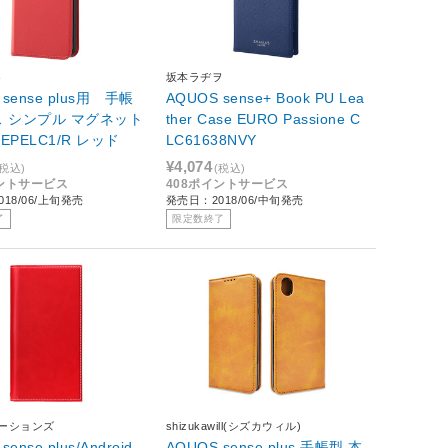
ト
坂本ラヂヲ
 sense plus用 手帳
AQUOS sense+ Book PU Lea
 シンプル マグネット
ther Case EURO Passione C
SEPELC1/R レッド
LC61638NVY
¥4,074
(税込)
(税込)
イントサービス
408ポイントサービス
18/06/上旬発売
発売日：2018/06/中旬発売
了
限定数終了
ューションズ
shizukawill(シズカウィル)
sense plus/Android
AQUOS sense plus 手帳型 本