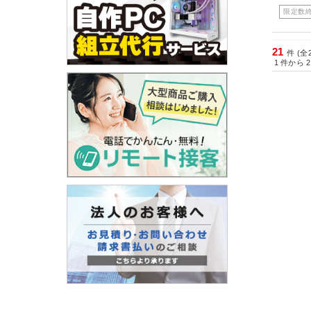
限定数
21
件 (全
1
件から
2