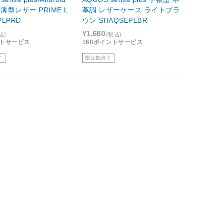
4 薄型レザー PRIME L
革調 レザーケース ライトブラ
PLPRD
ウン SHAQSEPLBR
¥1,680
込)
(税込)
ントサービス
168ポイントサービス
了
限定数終了