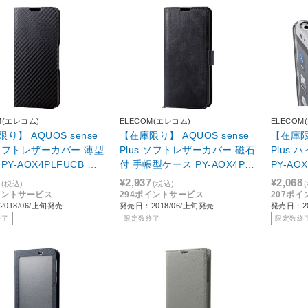
M(エレコム)
ELECOM(エレコム)
ELECOM
り】 AQUOS sense
【在庫限り】 AQUOS sense
【在庫限り
s ソフトレザーカバー 薄型
Plus ソフトレザーカバー 磁石
Plus
PY-AOX4PLFUCB 手
付 手帳型ケース PY-AOX4PL
PY-AO
帳型ケース PY-AOX4PLFUCB
FYBK
¥2,937
¥2,068
(税込)
(税込)
イントサービス
294ポイントサービス
207ポ
018/06/上旬発売
発売日：2018/06/上旬発売
発売日：20
終了
限定数終了
限定数終