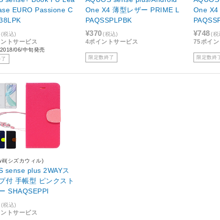
Case EURO Passione C
One X4 薄型レザー PRIME L
One X
38LPK
PAQSSPLPBK
PAQSS
¥370
¥748
(税込)
(税込)
(税
イントサービス
4ポイントサービス
75ポイ
018/06/中旬発売
限定数終了
限定数終
終了
awill(シズカウィル)
 sense plus 2WAYス
 手帳型 ピンクスト
 SHAQSEPPI
(税込)
イントサービス