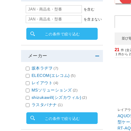
を含む
を含まない
この条件で絞り込む
並び
21
件 (全
1
件から
2
メーカー
坂本ラヂヲ
(7)
ELECOM(エレコム)
(5)
レイアウト
(4)
MSソリューションズ
(2)
shizukawill(シズカウィル)
(2)
ラスタバナナ
(1)
レイアウ
AQUO
この条件で絞り込む
型ケー
RT-A