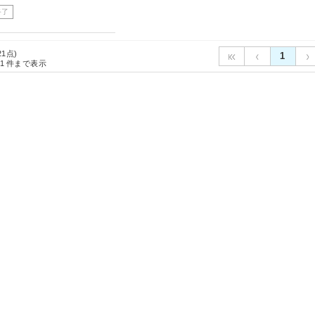
終了
21点)
1
1
件まで表示