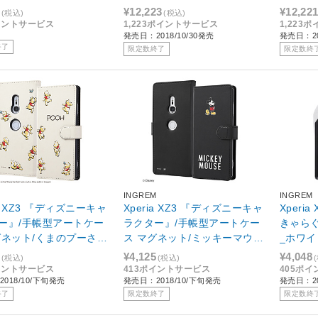
¥12,223
¥12,22
(税込)
(税込)
イントサービス
1,223ポイントサービス
1,223
発売日：2018/10/30発売
発売日：20
終了
限定数終了
限定数終
M
INGREM
INGREM
ia XZ3 『ディズニーキャ
Xperia XZ3 『ディズニーキャ
Xperi
ー』/手帳型アートケー
ラクター』/手帳型アートケー
きゃら
グネット/くまのプーさん
ス マグネット/ミッキーマウス
_ホワイト
IN-RDXZ3MLC2/PO018
_025 IN-RDXZ3MLC2/MK025
01
¥4,125
¥4,048
(税込)
(税込)
イントサービス
413ポイントサービス
405ポ
018/10/下旬発売
発売日：2018/10/下旬発売
発売日：20
終了
限定数終了
限定数終