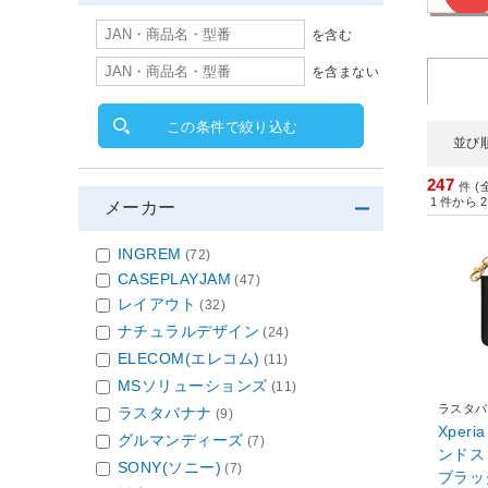
を含む
を含まない
この条件で絞り込む
並び
247
件 (
1
件から
2
メーカー
INGREM
(72)
CASEPLAYJAM
(47)
レイアウト
(32)
ナチュラルデザイン
(24)
ELECOM(エレコム)
(11)
MSソリューションズ
(11)
ラスタバ
ラスタバナナ
(9)
Xper
グルマンディーズ
(7)
ンドスト
SONY(ソニー)
(7)
ブラッ