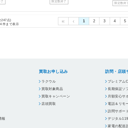
終了
限定数終了
限定数終
全247点)
1
2
3
4
5
4
件まで表示
買取お申し込み
訪問・店頭
ラクウル
プレミアムC
買取対象商品
長期保証ソ
買取キャンペーン
月額安心サ
店頭買取
電話＆リモ
訪問サポー
情報
デジタル11
家電の配送