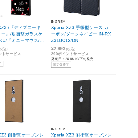
INGREM
a XZ3 /『ディズニーキ
Xperia XZ3 手帳型ケース カ
ター』/耐衝撃ガラスケ
ーボン/ダークネイビー IN-RX
AKU/『ミニーマウス/O
Z3LBC12/DN
BLACK』 IQ-DXZ3K1
¥2,893
(税込)
(税込)
5
イントサービス
290ポイントサービス
発売日：2018/10/下旬発売
了
限定数終了
INGREM
a XZ3 耐衝撃オープンレ
Xperia XZ3 耐衝撃オープンレ