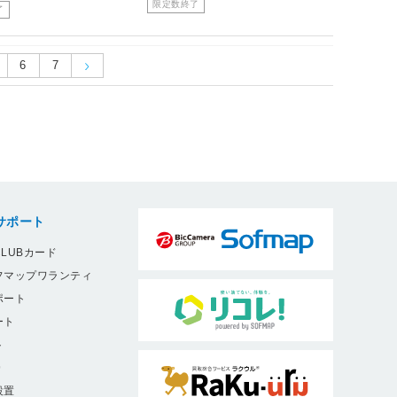
限定数終了
了
6
7
サポート
LUBカード
フマップワランティ
ポート
ート
ト
9
設置