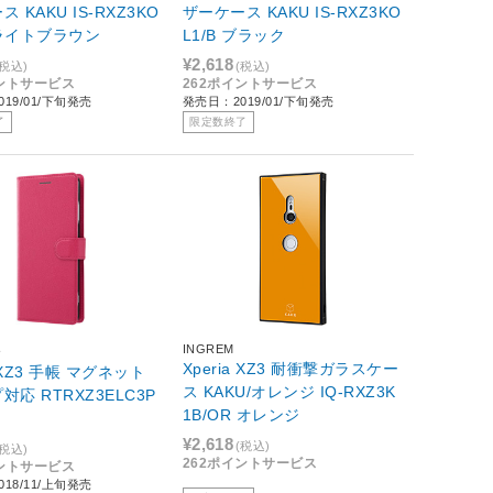
 KAKU IS-RXZ3KO
ザーケース KAKU IS-RXZ3KO
B ライトブラウン
L1/B ブラック
¥2,618
(税込)
(税込)
イントサービス
262ポイントサービス
19/01/下旬発売
発売日：2019/01/下旬発売
了
限定数終了
INGREM
ト
Xperia XZ3 耐衝撃ガラスケー
a XZ3 手帳 マグネット
ス KAKU/オレンジ IQ-RXZ3K
対応 RTRXZ3ELC3P
1B/OR オレンジ
¥2,618
(税込)
(税込)
262ポイントサービス
イントサービス
18/11/上旬発売