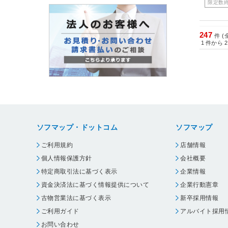
限定数
247
件 (
1
件から
2
ソフマップ・ドットコム
ソフマップ
ご利用規約
店舗情報
個人情報保護方針
会社概要
特定商取引法に基づく表示
企業情報
資金決済法に基づく情報提供について
企業行動憲章
古物営業法に基づく表示
新卒採用情報
ご利用ガイド
アルバイト採用
お問い合わせ