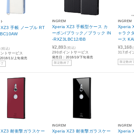
INGREM
INGREM
ト
Xperia XZ3 手帳型ケース カ
Xperi
ia XZ3 手帳 ノーブル RT
ーボン/ブラック／ブラック IN
ャラク
LBC10AW
-RXZ3LBC12/BB
ース K
TONA 
¥2,893
¥3,168
(税込)
(税込)
B/MN00
290ポイントサービス
317ポ
イントサービス
発売日：2018/10/下旬発売
018/11/上旬発売
限定数終
限定数終了
終了
M
INGREM
INGREM
ia XZ3 耐衝撃ガラスケー
Xperia XZ3 耐衝撃ガラスケー
Xperi