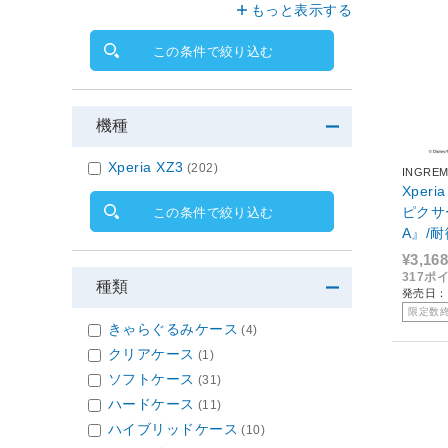
もっと表示する
この条件で絞り込む
機種
Xperia XZ3
(202)
INGRE
Xper
ピクサ
この条件で絞り込む
A』/
U/『
¥3,168
22 IQ
317ポ
種類
発売日：2
限定数
きゃらぐるみケース
(4)
クリアケース
(1)
ソフトケース
(31)
ハードケース
(11)
ハイブリッドケース
(10)