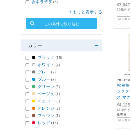
坂本ラヂヲ
(6)
¥3,047
305ポ
もっと表示する
限定数
この条件で絞り込む
カラー
ブラック
(15)
ホワイト
(4)
グレー
(2)
ブルー
(7)
INGRE
Xper
グリーン
(5)
ラクタ
ベージュ
(1)
ス マ
イエロー
(3)
_018 
¥4,125
オレンジ
(2)
413ポ
発売日：2
ブラウン
(1)
限定数
レッド
(16)