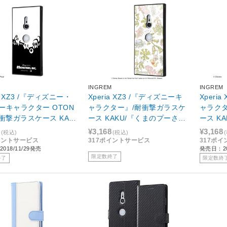
M
INGREM
INGREM
ia XZ3 /『ディズニー・
Xperia XZ3 /『ディズニーキ
Xperi
ーキャラクター OTON
ャラクター』/耐衝撃ガラスケ
ャラク
耐衝撃ガラスケース KAK
ース KAKU/『くまのプーさん/
ース K
モンスターズ・インク』_
ナチュラル』 IQ-DXZ3K1B/P
I AM』 
¥3,168
¥3,168
(税込)
(税込)
-RDXZ3K1B/MI001
O008
イントサービス
317ポイントサービス
317ポ
018/11/29発売
発売日：20
限定数終了
終了
限定数終