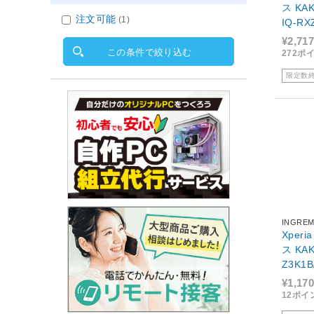
ス KAKU 
注文可能
(1)
IQ-RX
¥2,717
この条件で絞り込む
272ポ
限定数
INGRE
Xper
ス KA
Z3K1
¥1,170
12ポイ