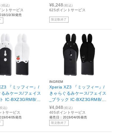
1
¥6,248
(税込)
(税込)
ポイントサービス
625ポイントサービス
18/10/30発売
限定数終了
了
INGREM
a XZ3 『ミッフィー』/
Xperia XZ3 『ミッフィー』/
ぐるみケース/フェイス
きゃらぐるみケース/フェイス
 IC-BXZ3GRMB/MF
_ブラック IC-BXZ3GRMB/MF
02
¥4,048
(税込)
(税込)
イントサービス
405ポイントサービス
19/04/05発売
発売日：2019/04/05発売
了
限定数終了