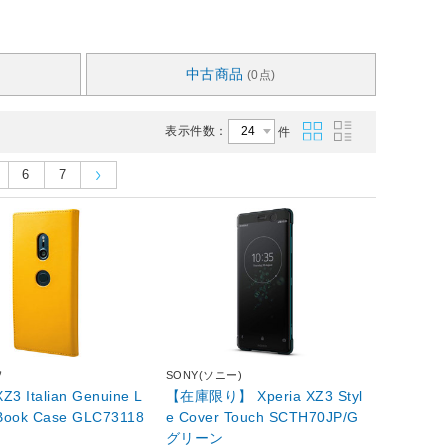
中古商品
(0点)
表示件数：
件
6
7
ヲ
SONY(ソニー)
XZ3 Italian Genuine L
【在庫限り】 Xperia XZ3 Styl
 Book Case GLC73118
e Cover Touch SCTH70JP/G
グリーン