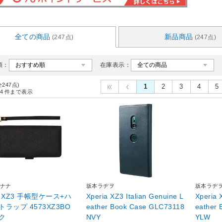
全ての商品
新品商品
(247点)
(247点)
順：
在庫表示：
全247点)
1
2
3
4
5
4
件まで表示
ナナ
坂本ラヂヲ
坂本ラヂ
ia XZ3 手帳型ケース+ハ
Xperia XZ3 Italian Genuine L
Xperia 
ラップ 4573XZ3BO
eather Book Case GLC73118
eather
ク
NVY
YLW