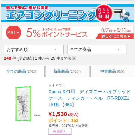
248
件 (全248点)
1
件から
25
件まで表示
全ての商品
新品商品
中古商品
(248点)
(248点)
(0点)
レイアウト
Xperia XZ1用 ディズニー ハイブリッド
ケース ティンカー・ベル RT-RDXZ1
U/TB 【864】
¥1,530
(税込)
ポイント：153
発売日：2017/11/上旬発売
在庫限り