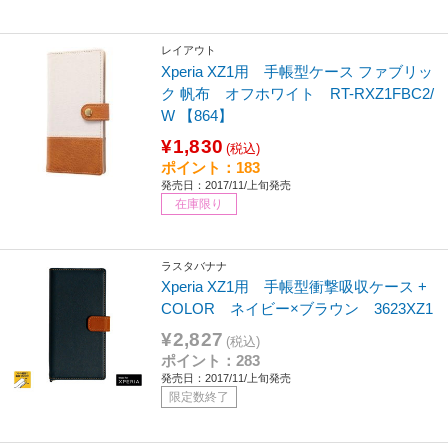
レイアウト
Xperia XZ1用 手帳型ケース ファブリッ
ク 帆布 オフホワイト RT-RXZ1FBC2/
W 【864】
¥1,830
(税込)
ポイント：183
発売日：2017/11/上旬発売
在庫限り
ラスタバナナ
Xperia XZ1用 手帳型衝撃吸収ケース +
COLOR ネイビー×ブラウン 3623XZ1
¥2,827
(税込)
ポイント：283
発売日：2017/11/上旬発売
限定数終了