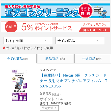
8
件 (全8点)
1
件から
8
件まで表示
全ての商品
新品商品
中古商品
(8点)
(8点)
(0点)
ラスタバナナ
【在庫限り】 Nexus 6用 タッチガード
ナー 反射防止 アンチグレアフィルム T
597NEXUS6
¥638
(税込)
ポイント：64
発売日：2014/12下旬発売
限定数終了