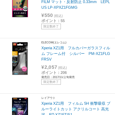
FILM マット・反射防止 0.33mm LEPL
US LP-XPXZ1FGMG
¥550
(税込)
ポイント：55
限定数終了
ELECOM(エレコム)
Xperia XZ1用 フルカバーガラスフィル
ム フレーム付 シルバー PM-XZ1FLG
FRSV
¥2,057
(税込)
ポイント：206
発売日：2017/11/上旬発売
限定数終了
レイアウト
Xperia XZ1用 フィルム 5H 衝撃吸収 ブ
ルーライトカット アクリルコート 高光
沢 RT-XZ1FT/S1