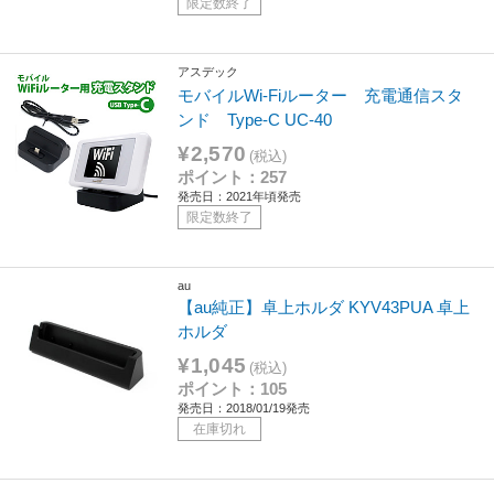
限定数終了
アスデック
モバイルWi-Fiルーター 充電通信スタ
ンド Type-C UC-40
¥2,570
(税込)
ポイント：257
発売日：2021年頃発売
限定数終了
au
【au純正】卓上ホルダ KYV43PUA 卓上
ホルダ
¥1,045
(税込)
ポイント：105
発売日：2018/01/19発売
在庫切れ