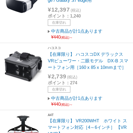
ge / Galaxy S7 edge用
¥12,397
(税込)
ポイント：1,240
在庫切れ
中古商品が計1点あります
¥440
(税込)～
ハコスコ
【在庫限り】 ハコスコDX デラックス
VRビューワー・二眼モデル DX-B スマ
ートフォン用［160 x 85 x 10mmまで］
¥2,739
(税込)
ポイント：274
在庫切れ
中古商品が計1点あります
¥440
(税込)～
A4T
【在庫限り】 VR200WHT ホワイト ス
マートフォン対応［4～6インチ］ 【VR