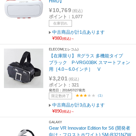
HMD】
¥10,769
(税込)
ポイント：1,077
在庫切れ
中古商品が計1点あります
¥980
(税込)～
ELECOM(エレコム)
【在庫限り】 Rグラス 多機能タイプ
ブラック P-VRG03BK スマートフォン
用［4.0～6.0インチ］ V
¥3,201
(税込)
ポイント：321
発売日：2016/07/27発売
（1）
限定数終了
中古商品が計3点あります
¥890
(税込)～
GALAXY
Gear VR Innovator Edition for S6 (開発者
向け・フロストホワイト) SM-R321NZW