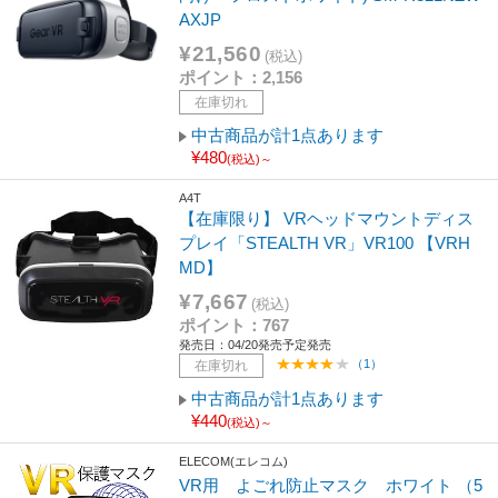
AXJP
¥21,560
(税込)
ポイント：2,156
在庫切れ
中古商品が計1点あります
¥480
(税込)～
A4T
【在庫限り】 VRヘッドマウントディス
プレイ「STEALTH VR」VR100 【VRH
MD】
¥7,667
(税込)
ポイント：767
発売日：04/20発売予定発売
（1）
在庫切れ
中古商品が計1点あります
¥440
(税込)～
ELECOM(エレコム)
VR用 よごれ防止マスク ホワイト （5