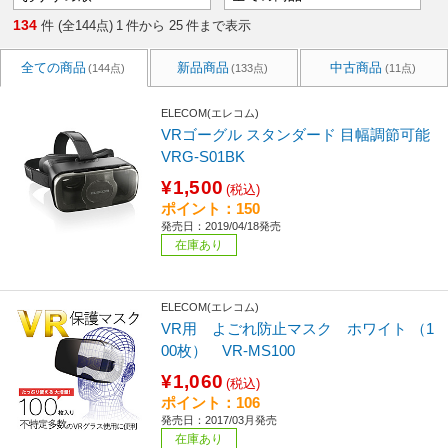
134
件 (全144点)
1
件から
25
件まで表示
全ての商品
新品商品
中古商品
(144点)
(133点)
(11点)
ELECOM(エレコム)
VRゴーグル スタンダード 目幅調節可能
VRG-S01BK
¥1,500
(税込)
ポイント：150
発売日：2019/04/18発売
在庫あり
ELECOM(エレコム)
VR用 よごれ防止マスク ホワイト （1
00枚） VR-MS100
¥1,060
(税込)
ポイント：106
発売日：2017/03月発売
在庫あり