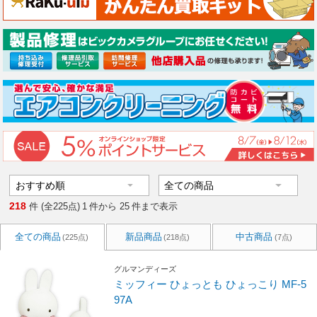
218
件 (全225点)
1
件から
25
件まで表示
全ての商品
新品商品
中古商品
(225点)
(218点)
(7点)
グルマンディーズ
ミッフィー ひょっとも ひょっこり MF-5
97A