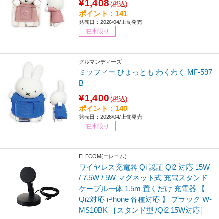
¥1,408
(税込)
ポイント：141
発売日：2026/04/上旬発売
在庫限り
グルマンディーズ
ミッフィー ひょっとも わくわく MF-597
B
¥1,400
(税込)
ポイント：140
発売日：2026/04/上旬発売
在庫限り
ELECOM(エレコム)
ワイヤレス充電器 Qi 認証 Qi2 対応 15W
/ 7.5W / 5W マグネット式 充電スタンド
ケーブル一体 1.5m 置くだけ 充電器 【
Qi2対応 iPhone 各種対応 】 ブラック W-
MS10BK ［スタンド型 /Qi2 15W対応］