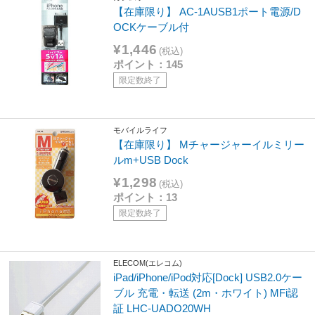
【在庫限り】 AC-1AUSB1ポート電源/D
OCKケーブル付
¥1,446
(税込)
ポイント：145
限定数終了
モバイルライフ
【在庫限り】 Mチャージャーイルミリー
ルm+USB Dock
¥1,298
(税込)
ポイント：13
限定数終了
ELECOM(エレコム)
iPad/iPhone/iPod対応[Dock] USB2.0ケー
ブル 充電・転送 (2m・ホワイト) MFi認
証 LHC-UADO20WH