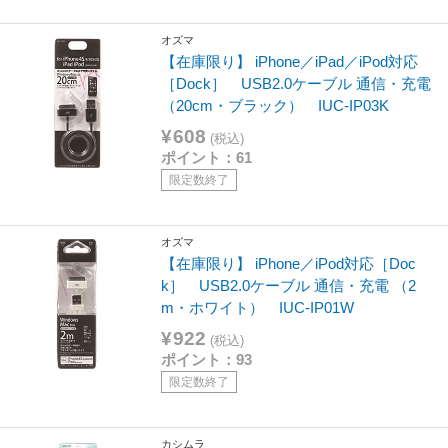
オズマ
【在庫限り】 iPhone／iPad／iPod対応
［Dock］ USB2.0ケーブル 通信・充電
（20cm・ブラック） IUC-IP03K
¥608
(税込)
ポイント：61
限定数終了
オズマ
【在庫限り】 iPhone／iPod対応［Doc
k］ USB2.0ケーブル 通信・充電 （2
m・ホワイト） IUC-IP01W
¥922
(税込)
ポイント：93
限定数終了
カシムラ