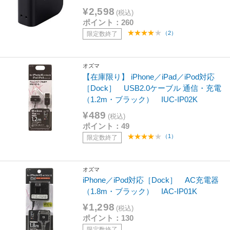
¥2,598
(税込)
ポイント：260
（2）
限定数終了
オズマ
【在庫限り】 iPhone／iPad／iPod対応
［Dock］ USB2.0ケーブル 通信・充電
（1.2m・ブラック） IUC-IP02K
¥489
(税込)
ポイント：49
（1）
限定数終了
オズマ
iPhone／iPod対応［Dock］ AC充電器
（1.8m・ブラック） IAC-IP01K
¥1,298
(税込)
ポイント：130
限定数終了