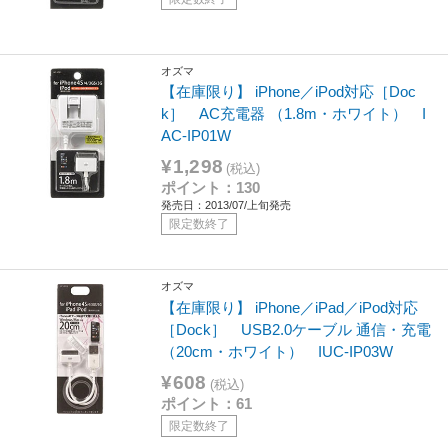
オズマ
【在庫限り】 iPhone／iPod対応［Doc
k］ AC充電器 （1.8m・ホワイト） I
AC-IP01W
¥1,298
(税込)
ポイント：130
発売日：2013/07/上旬発売
限定数終了
オズマ
【在庫限り】 iPhone／iPad／iPod対応
［Dock］ USB2.0ケーブル 通信・充電
（20cm・ホワイト） IUC-IP03W
¥608
(税込)
ポイント：61
限定数終了