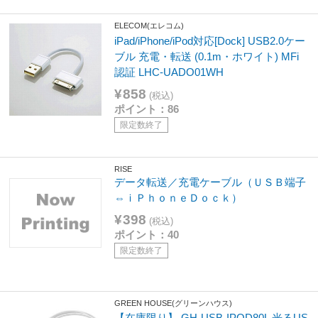
ELECOM(エレコム)
iPad/iPhone/iPod対応[Dock] USB2.0ケー
ブル 充電・転送 (0.1m・ホワイト) MFi
認証 LHC-UADO01WH
¥858
(税込)
ポイント：86
限定数終了
RISE
データ転送／充電ケーブル（ＵＳＢ端子
⇔ｉＰｈｏｎｅＤｏｃｋ）
¥398
(税込)
ポイント：40
限定数終了
GREEN HOUSE(グリーンハウス)
【在庫限り】 GH-USB-IPOD80L 光るUS