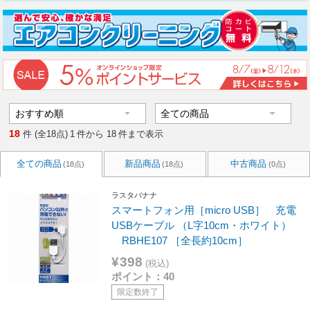
18
件 (全18点)
1
件から
18
件まで表示
全ての商品
新品商品
中古商品
(18点)
(18点)
(0点)
ラスタバナナ
スマートフォン用［micro USB］ 充電
USBケーブル （L字10cm・ホワイト）
RBHE107 ［全長約10cm］
¥398
(税込)
ポイント：40
限定数終了