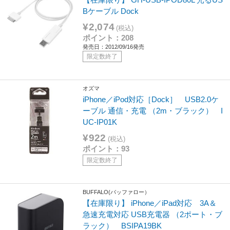
Bケーブル Dock
¥2,074
(税込)
ポイント：208
発売日：2012/09/16発売
限定数終了
オズマ
iPhone／iPod対応［Dock］ USB2.0ケ
ーブル 通信・充電 （2m・ブラック） I
UC-IP01K
¥922
(税込)
ポイント：93
限定数終了
BUFFALO(バッファロー）
【在庫限り】 iPhone／iPad対応 3A＆
急速充電対応 USB充電器 （2ポート・ブ
ラック） BSIPA19BK