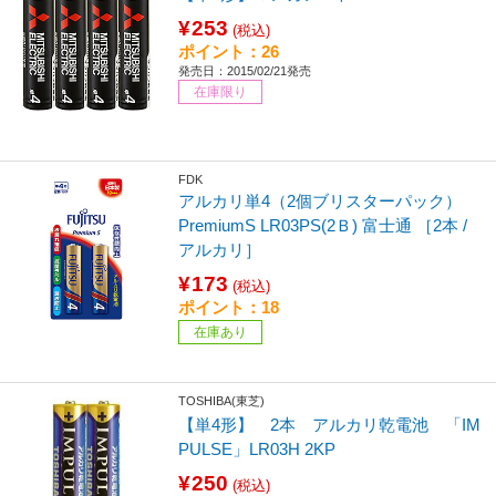
¥253
(税込)
ポイント：26
発売日：2015/02/21発売
在庫限り
FDK
アルカリ単4（2個ブリスターパック）
PremiumS LR03PS(2Ｂ) 富士通 ［2本 /
アルカリ］
¥173
(税込)
ポイント：18
在庫あり
TOSHIBA(東芝)
【単4形】 2本 アルカリ乾電池 「IM
PULSE」LR03H 2KP
¥250
(税込)