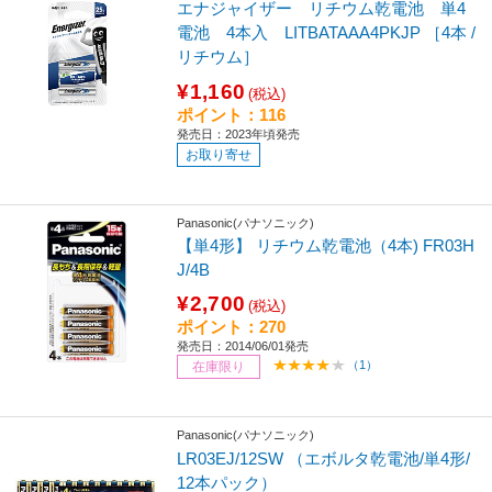
エナジャイザー リチウム乾電池 単4
電池 4本入 LITBATAAA4PKJP ［4本 /
リチウム］
¥1,160
(税込)
ポイント：116
発売日：2023年頃発売
お取り寄せ
Panasonic(パナソニック)
【単4形】 リチウム乾電池（4本) FR03H
J/4B
¥2,700
(税込)
ポイント：270
発売日：2014/06/01発売
（1）
在庫限り
Panasonic(パナソニック)
LR03EJ/12SW （エボルタ乾電池/単4形/
12本パック）