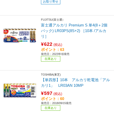
お取り寄せ
FUJITSU(富士通）
富士通アルカリ Premium S 単4(8＋2個
パック) LR03PS(8S+2) ［10本 /アルカ
リ］
¥622
(税込)
ポイント：63
発売日：2023年頃発売
在庫あり
TOSHIBA(東芝)
【単四形】10本 アルカリ乾電池「アル
カリ1」 LR03AN 10MP
¥597
(税込)
ポイント：60
発売日：2018/09/15発売
在庫あり