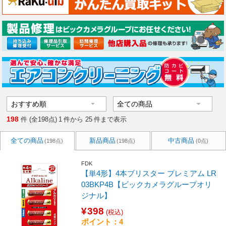
198
件 (全198点)
1
件から
25
件まで表示
全ての商品
新品商品
中古商品
(198点)
(198点)
(0点)
FDK
【単4形】4本ブリスター プレミアム LR
03BKP4B【ビックカメラグループオリ
ジナル】
¥398
(税込)
ポイント：4