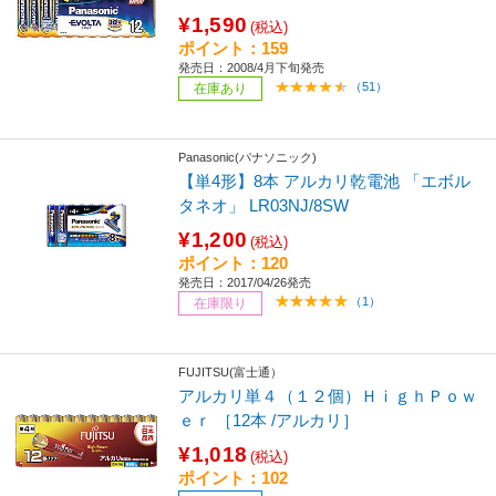
¥1,590
(税込)
ポイント：159
発売日：2008/4月下旬発売
（51）
在庫あり
Panasonic(パナソニック)
【単4形】8本 アルカリ乾電池 「エボル
タネオ」 LR03NJ/8SW
¥1,200
(税込)
ポイント：120
発売日：2017/04/26発売
（1）
在庫限り
FUJITSU(富士通）
アルカリ単４（１２個）ＨｉｇｈＰｏｗ
ｅｒ ［12本 /アルカリ］
¥1,018
(税込)
ポイント：102