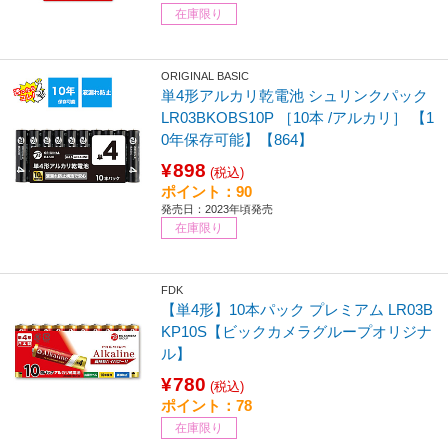
在庫限り
ORIGINAL BASIC
単4形アルカリ乾電池 シュリンクパック
LR03BKOBS10P ［10本 /アルカリ］ 【1
0年保存可能】【864】
¥898
(税込)
ポイント：90
発売日：2023年頃発売
在庫限り
FDK
【単4形】10本パック プレミアム LR03B
KP10S【ビックカメラグループオリジナ
ル】
¥780
(税込)
ポイント：78
在庫限り