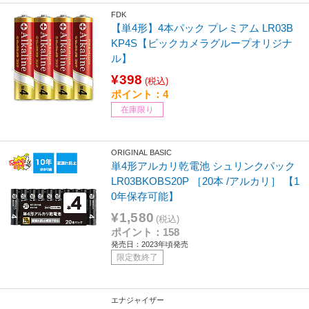
FDK
【単4形】4本パック プレミアム LR03B
KP4S【ビックカメラグループオリジナ
ル】
¥398
(税込)
ポイント：4
在庫限り
ORIGINAL BASIC
単4形アルカリ乾電池 シュリンクパック
LR03BKOBS20P ［20本 /アルカリ］ 【1
0年保存可能】
¥1,580
(税込)
ポイント：158
発売日：2023年頃発売
限定数終了
エナジャイザー