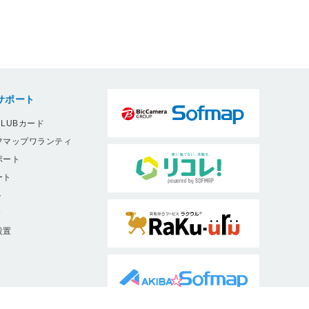
サポート
LUBカード
フマップワランティ
ポート
ート
ト
9
設置