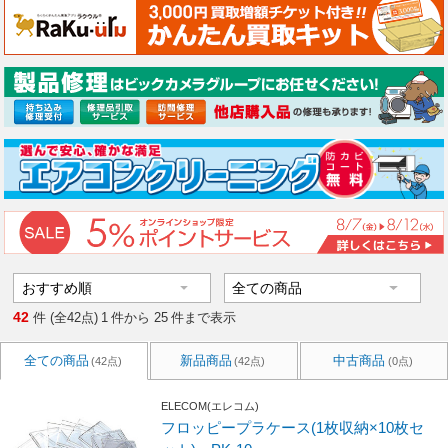
42
件 (全42点)
1
件から
25
件まで表示
全ての商品
新品商品
中古商品
(42点)
(42点)
(0点)
ELECOM(エレコム)
フロッピープラケース(1枚収納×10枚セ