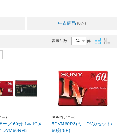
中古商品
(0点)
表示件数：
件
ニー)
SONY(ソニー)
Vテープ 60分 1本 ICメ
5DVM60R3(ミニDVカセット/
 DVM60RM3
60分/5P)