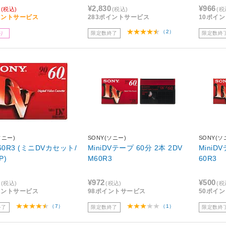
¥2,830
¥966
(税込)
(税込)
(税
イントサービス
283ポイントサービス
10ポイ
（2）
り
限定数終了
限定数終
ソニー)
SONY(ソニー)
SONY(ソ
60R3 (ミニDVカセット/
MiniDVテープ 60分 2本 2DV
MiniD
P)
M60R3
60R3
¥972
¥500
(税込)
(税込)
(税
イントサービス
98ポイントサービス
50ポイ
（7）
（1）
終了
限定数終了
限定数終