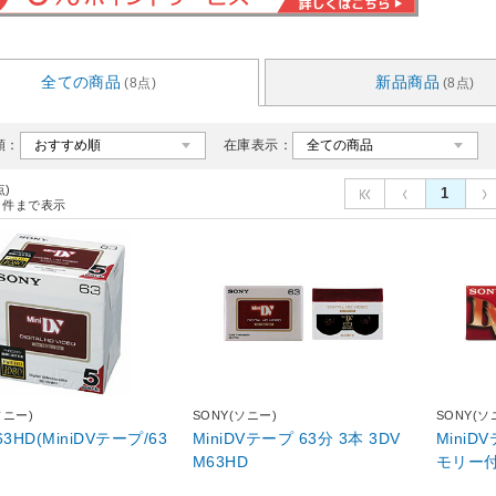
全ての商品
新品商品
(8点)
(8点)
順：
在庫表示：
点)
1
件まで表示
ソニー)
SONY(ソニー)
SONY(ソ
63HD(MiniDVテープ/63
MiniDVテープ 63分 3本 3DV
MiniD
)
M63HD
モリー付