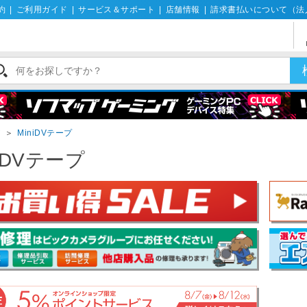
約
|
ご利用ガイド
|
サービス＆サポート
|
店舗情報
|
請求書払いについて（法
ア
＞
MiniDVテープ
niDVテープ