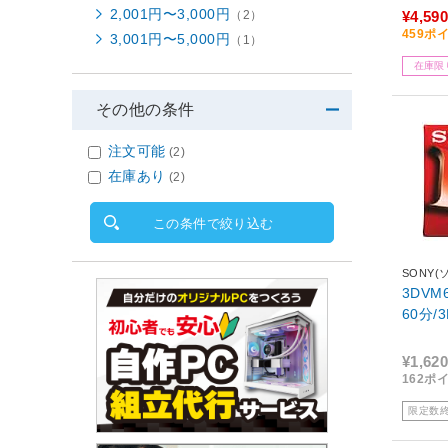
2,001円〜3,000円
（2）
¥4,590
459ポ
3,001円〜5,000円
（1）
在庫限
その他の条件
注文可能
(2)
在庫あり
(2)
この条件で絞り込む
SONY(
3DVM
60分/3
¥1,620
162ポ
限定数