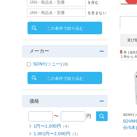
を含む
を含まない
この条件で絞り込む
並び
メーカー
8
件 (全8
1
件から
8
SONY(ソニー)
(8)
この条件で絞り込む
価格
SONY(
〜
円
5DVM
1円〜1,000円
（4）
分/5本
1,001円〜2,000円
（1）