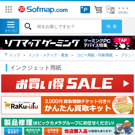
トップ
＞
インク・メディア・電池
＞
コピー用紙・印刷用紙
＞
プリン
インクジェット用紙