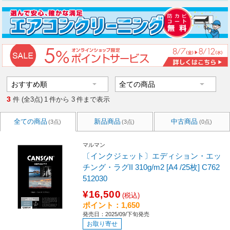
3
件 (全3点)
1
件から
3
件まで表示
全ての商品
新品商品
中古商品
(3点)
(3点)
(0点)
マルマン
〔インクジェット〕エディション・エッ
チング・ラグII 310g/m2 [A4 /25枚] C762
512030
¥16,500
(税込)
ポイント：1,650
発売日：2025/09/下旬発売
お取り寄せ