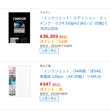
マルマン
〔インクジェット〕エディション・エッ
チング・ラグII 310g/m2 [A3ノビ /25枚] C
762512026
¥36,300
(税込)
ポイント：3,630
発売日：2025/09/下旬発売
お取り寄せ
菅公工業
〔インクジェット〕OA和紙「冴SAE」
奉書紙 120μm ［A4 /25枚］ リ645 白
¥347
(税込)
ポイント：35
発売日：2023年頃発売
お取り寄せ