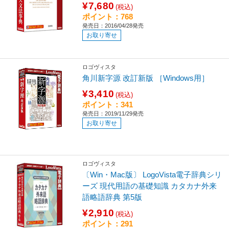
¥7,680
(税込)
ポイント：768
発売日：2016/04/28発売
お取り寄せ
ロゴヴィスタ
角川新字源 改訂新版 ［Windows用］
¥3,410
(税込)
ポイント：341
発売日：2019/11/29発売
お取り寄せ
ロゴヴィスタ
〔Win・Mac版〕 LogoVista電子辞典シリ
ーズ 現代用語の基礎知識 カタカナ外来
語略語辞典 第5版
¥2,910
(税込)
ポイント：291