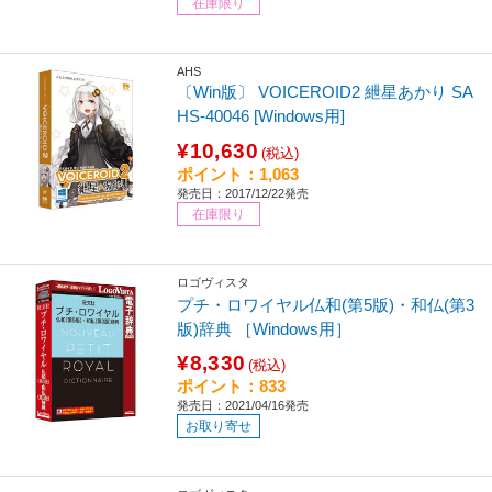
在庫限り
AHS
〔Win版〕 VOICEROID2 紲星あかり SA
HS-40046 [Windows用]
¥10,630
(税込)
ポイント：1,063
発売日：2017/12/22発売
在庫限り
ロゴヴィスタ
プチ・ロワイヤル仏和(第5版)・和仏(第3
版)辞典 ［Windows用］
¥8,330
(税込)
ポイント：833
発売日：2021/04/16発売
お取り寄せ