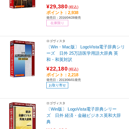
¥29,380
(税込)
ポイント：2,938
発売日：2016/04/28発売
在庫限り
ロゴヴィスタ
〔Win・Mac版〕 LogoVista電子辞典シリ
ーズ 日外 25万語医学用語大辞典 英
和・和英対訳
¥22,180
(税込)
ポイント：2,218
発売日：2013/06/01発売
お取り寄せ
ロゴヴィスタ
〔Win版〕 LogoVista電子辞典シリー
ズ 日外 経済・金融ビジネス英和大辞
典