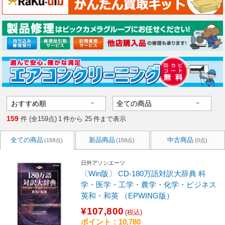
159
件 (全159点)
1
件から
25
件まで表示
全ての商品
新品商品
中古商品
(159点)
(159点)
(0点)
日外アソシエーツ
〔Win版〕 CD-180万語対訳大辞典 科
学・医学・工学・農学・化学・ビジネス
英和・和英 （EPWING版）
¥107,800
(税込)
ポイント：10,780