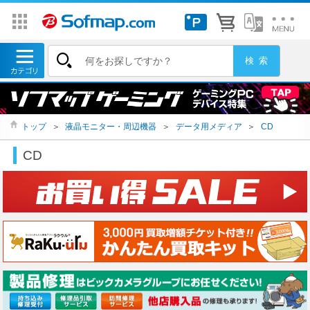
トップ
＞
液晶モニター・周辺機器
＞
データ用メディア
＞
CD
CD