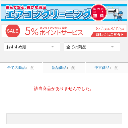
全ての商品
新品商品
中古商品
( - 点)
( - 点)
( - 点)
該当商品がありませんでした。