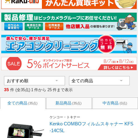
35
件 (全35点)
1
件から
25
件まで表示
全ての商品
新品商品
中古商品
(35点)
(35点)
(0点)
ケンコー・トキナー
Kenko COMBOフィルムスキャナー KFS
-14C5L