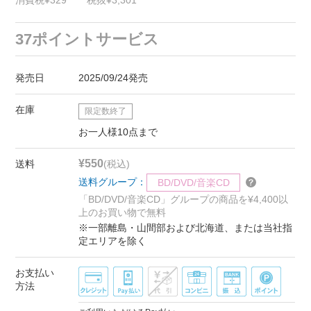
消費税¥329
税抜¥3,301
37ポイントサービス
発売日
2025/09/24発売
在庫
限定数終了
お一人様10点まで
¥550
送料
(税込)
送料グループ：
BD/DVD/音楽CD
「BD/DVD/音楽CD」グループの商品を¥4,400以
上のお買い物で無料
※一部離島・山間部および北海道、または当社指
定エリアを除く
お支払い
方法