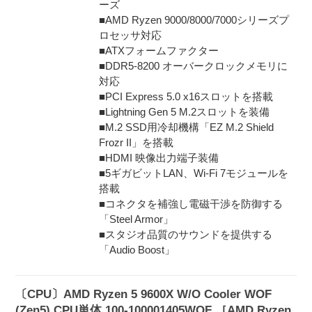
ーズ
■AMD Ryzen 9000/8000/7000シリーズプ
ロセッサ対応
■ATXフォームファクター
■DDR5-8200 オーバークロックメモリに
対応
■PCI Express 5.0 x16スロットを搭載
■Lightning Gen 5 M.2スロットを装備
■M.2 SSD用冷却機構「EZ M.2 Shield
Frozr II」を搭載
■HDMI 映像出力端子装備
■5ギガビットLAN、Wi-Fi 7モジュールを
搭載
■コネクタを補強し電磁干渉を防御する
「Steel Armor」
■スタジオ品質のサウンドを提供する
「Audio Boost」
〔CPU〕AMD Ryzen 5 9600X W/O Cooler WOF
(Zen5) CPU単体 100-100001405WOF ［AMD Ryzen