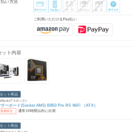
支払い方法
ご利用いただけるPay払い
セット内容
セット商品
SRock(アスロック)
ザーボード(Socket AM5) B850 Pro RS WiFi ［ATX］
通常24時間以内に出荷
数量限定
セット商品
MD(エーエムディー)