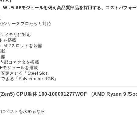
載。Wi-Fi 6Eモジュールを備え高品質部品を採用する、コストパフォ
載
0/7000シリーズプロセッサ対応
ロックメモリに対応
ロットを搭載
per M.2スロットを装備
搭載
装備
-C 内部コネクタを搭載
i 6Eモジュールを搭載
させる「Steel Slot」
る「Polychrome RGB」
F (Zen5) CPU単体 100-100001277WOF ［AMD Ryzen 9
作にベストを求めるなら