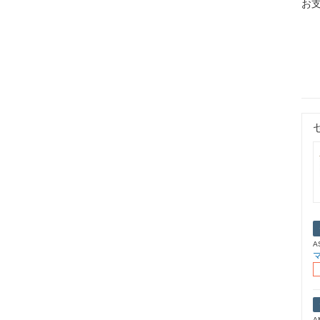
お
A
マ
A