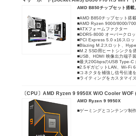
AMD B850チップセット搭
■AMD B850チップセット搭
■AMD Ryzen 9000/800
■ATXフォームファクター
■DDR5-8000 オーバーク
■PCI Express 5.0 x16ス
■Blazing M.2スロット、Hy
■M.2 SSD用ヒートシンクを
■USB、HDMI 映像出力端子
■最大20GbpsのUSB Type
■2.5ギガビットLAN、Wi-F
■コネクタを補強し信号伝達を安定
■ライティングをカスタマイズでき
〔CPU〕AMD Ryzen 9 9950X W/O Cooler WO
AMD Ryzen 9 9950X
■ゲーミングとコンテンツ制