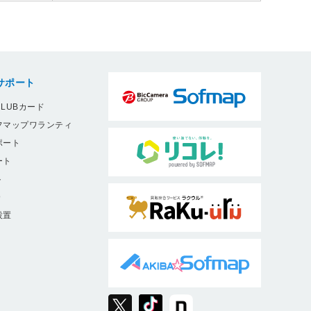
サポート
LUBカード
フマップワランティ
ポート
ート
ト
9
設置