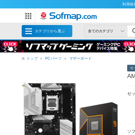
利用規
カテゴリから選ぶ
トップ
＞
PCパーツ
＞
マザーボード
セ
AM
セ
ソ