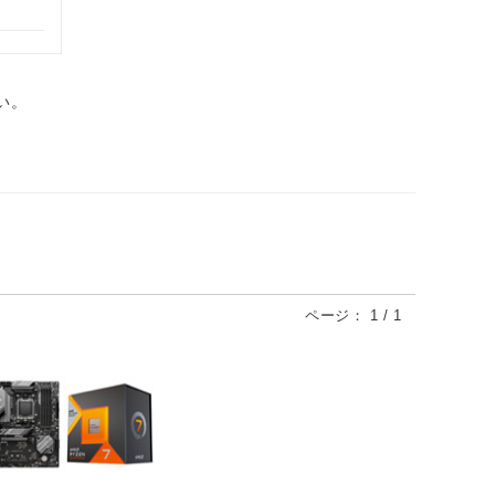
い。
ページ：
1
/
1