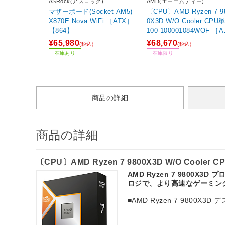
ASRock(アスロック)
AMD(エーエムディー)
マザーボード(Socket AM5)
〔CPU〕AMD Ryzen 7 9
X870E Nova WiFi ［ATX］
0X3D W/O Cooler CPU単体
【864】
100-100001084WOF ［
Ryzen 7 /Socket AM5 
¥65,980
¥68,670
(税込)
(税込)
フィックス搭載］
在庫あり
在庫限り
商品の詳細
商品の詳細
〔CPU〕AMD Ryzen 7 9800X3D W/O Cooler 
AMD Ryzen 7 9800
ロジで、より高速なゲーミン
■AMD Ryzen 7 9800X3