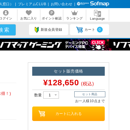
人窓口）
|
プレミアムCLUB
|
お問い合わせ
|
ログイン
お気に入り
ポイント確認
ランキング
Language
新規会員登録
カート
0
セット販売価格
¥128,650
(税込)
分お得！)
セット商品
数量
お一人様10点まで