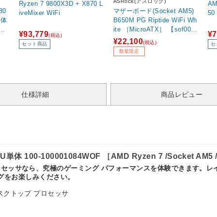
ASRock(アスロック)
Ryzen 7 9800X3D + X870 L
AM
80
マザーボード(Socket AM5)
iveMixer WiFi
50
B650M PG Riptide WiFi Wh
AMD
ite ［MicroATX］ 【sof00
¥93,779
¥7
(税込)
/グラ
1】
¥22,100
(税込)
セット商品
セ
数量限定
仕様詳細
商品レビュー
CPU単体 100-100001084WOF ［AMD Ryzen 7 /Socket
X3D プロセッサなら、究極のゲーミング パフォーマンスを体験できます。レイテ
グをお楽しみください。
D デスクトップ プロセッサ