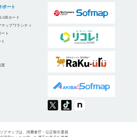
サポート
LUBカード
フマップワランティ
ポート
ート
ト
9
設置
ソフマップは、消費者庁・公正取引委員