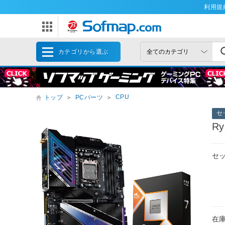
利用規
カテゴリから選ぶ
CPU
トップ
＞
PCパーツ
＞
セ
Ry
セ
在