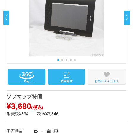
お気に入りに追加
ソフマップ特価
¥3,680
(税込)
消費税¥334
税抜¥3,346
中古商品
B
：良品