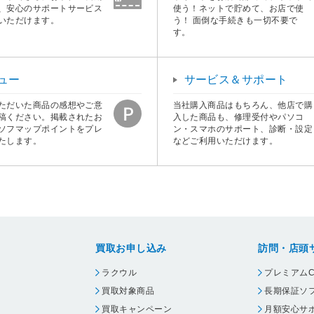
、安心のサポートサービス
使う！ネットで貯めて、お店で使
いただけます。
う！ 面倒な手続きも一切不要で
す。
ュー
サービス＆サポート
ただいた商品の感想やご意
当社購入商品はもちろん、他店で購
稿ください。掲載されたお
入した商品も、修理受付やパソコ
ソフマップポイントをプレ
ン・スマホのサポート、診断・設定
たします。
などご利用いただけます。
買取お申し込み
訪問・店頭
ラクウル
プレミアムC
買取対象商品
長期保証ソ
買取キャンペーン
月額安心サ