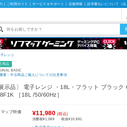
約
|
ご利用ガイド
|
サービス＆サポート
|
店舗情報
|
請求書払いについて（法
電子レンジ
古商品
GINAL BASIC
重要〕中古商品ご購入についての注意事項
展示品〕 電子レンジ ・18L・フラット ブラック O
8F1K ［18L /50/60Hz］
フマップ特価
¥11,980
(税込)
消費税¥1,089
税抜¥10,891