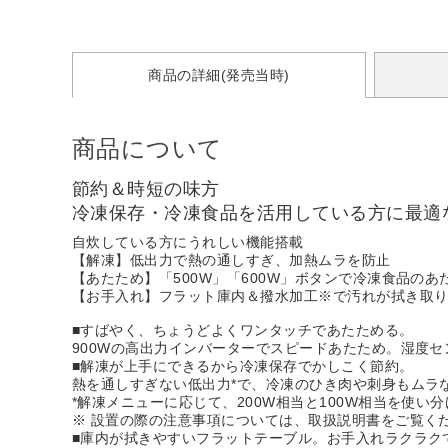
商品の詳細(発売当時)
商品について
節約＆時短の味方
冷凍保存・冷凍食品を活用している方に最適
自炊している方にうれしい機能搭載
【解凍】低出力で熱の通しすぎ、加熱ムラを防止
【あたため】「500W」「600W」ボタンで冷凍食品のあ
【お手入れ】フラット庫内＆撥水加工※で汚れが拭き取り
■すばやく、ちょうどよくワンタッチであたためる。
900Wの高出力インバーターでスピードあたため。湿度
■解凍が上手にできるから冷凍保存でかしこく節約。
熱を通しすぎない低出力*で、冷凍のひき肉や刺身もムラ
*解凍メニューに応じて、200W相当と100W相当を使い
※ 設置の際の注意事項については、取扱説明書をご覧く
■庫内が拭きやすいフラットテーブル。お手入れラクラク