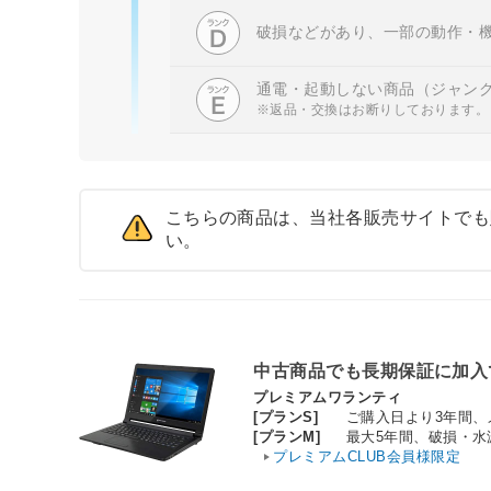
破損などがあり、一部の動作・
通電・起動しない商品（ジャン
※返品・交換はお断りしております。
こちらの商品は、当社各販売サイトでも
い。
中古商品でも長期保証に加入
プレミアムワランティ
[プランS]
ご購入日より3年間
[プランM]
最大5年間、破損・
プレミアムCLUB会員様限定