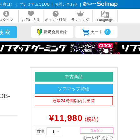
人窓口）
|
プレミアムCLUB
|
お問い合わせ
|
ログイン
お気に入り
ポイント確認
ランキング
Language
新規会員登録
カート
0
中古商品
ソフマップ特価
B-
通常24時間以内に出荷
¥11,980
(税込)
在庫限り
数量
お一人様1点まで