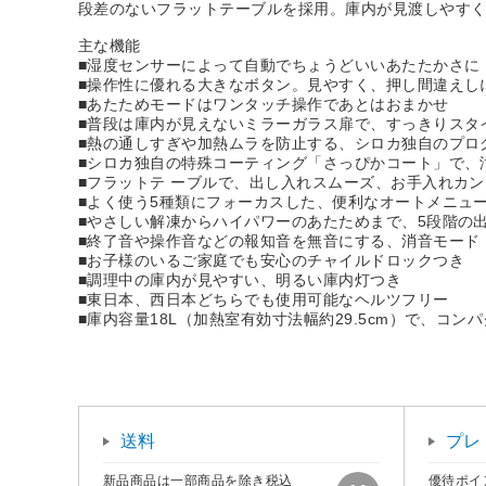
段差のないフラットテーブルを採用。庫内が見渡しやす
主な機能
■湿度センサーによって自動でちょうどいいあたたかさに
■操作性に優れる大きなボタン。見やすく、押し間違えし
■あたためモードはワンタッチ操作であとはおまかせ
■普段は庫内が見えないミラーガラス扉で、すっきりスタ
■熱の通しすぎや加熱ムラを防止する、シロカ独自のプロ
■シロカ独自の特殊コーティング「さっぴかコート」で、
■フラットテ ーブルで、出し入れスムーズ、お手入れカ
■よく使う5種類にフォーカスした、便利なオートメニュ
■やさしい解凍からハイパワーのあたためまで、5段階の
■終了音や操作音などの報知音を無音にする、消音モード
■お子様のいるご家庭でも安心のチャイルドロックつき
■調理中の庫内が見やすい、明るい庫内灯つき
■東日本、西日本どちらでも使用可能なヘルツフリー
■庫内容量18L（加熱室有効寸法幅約29.5cm）で、コ
送料
プレ
新品商品は一部商品を除き税込
優待ポイ