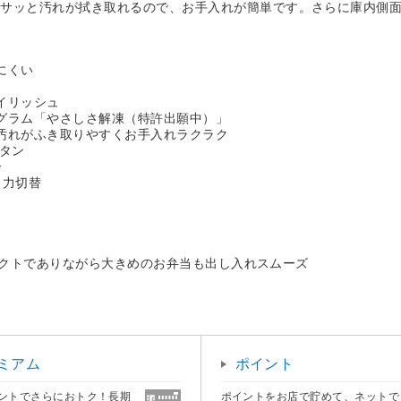
くサッと汚れが拭き取れるので、お手入れが簡単です。さらに庫内側
にくい
イリッシュ
グラム「やさしさ解凍（特許出願中）」
汚れがふき取りやすくお手入れラクラク
ンタン
ー
出力切替
ンパクトでありながら大きめのお弁当も出し入れスムーズ
ミアム
ポイント
ントでさらにおトク！長期
ポイントをお店で貯めて、ネットで