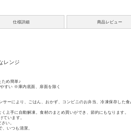
仕様詳細
商品レビュー
なレンジ
たため簡単♪
やすい ※庫内底面、扉面を除く
センサーにより、ごはん、おかず、コンビニのお弁当、冷凍保存した食
なく上手に自動解凍。食材のまとめ買いができ、節約にもなります。
分けています。
ださい。
で、いつも清潔。