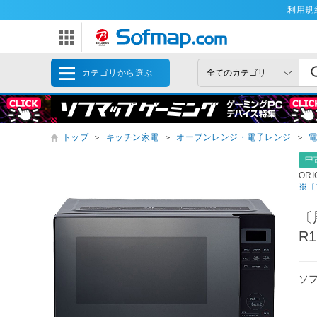
利用規
カテゴリから選ぶ
トップ
＞
キッチン家電
＞
オーブンレンジ・電子レンジ
＞
中
ORI
※〔
〔
R1
ソ