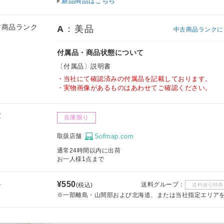
新品商品はこちら
古商品ランク
A
：美品
中古商品ランクに
付属品・商品状態について
〔付属品〕説明書
当社にて確認済みの付属品を記載しております。
実物画像があるものはあわせてご確認ください。
庫
在庫限り
取扱店舗
Sofmap.com
通常24時間以内に出荷
お一人様1点まで
料
¥550
送料グループ：
(税込)
送料値引特典
※一部離島・山間部および北海道、または当社指定エリア