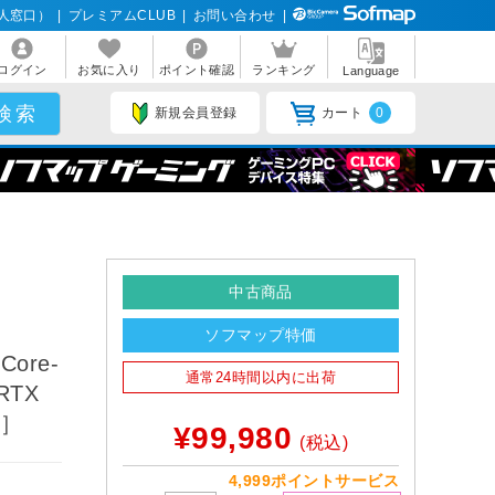
人窓口）
|
プレミアムCLUB
|
お問い合わせ
|
ログイン
お気に入り
ポイント確認
ランキング
Language
新規会員登録
カート
0
中古商品
ソフマップ特価
ore-
通常24時間以内に出荷
RTX
e］
¥99,980
(税込)
4,999ポイントサービス