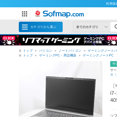
利用規
カテゴリから選ぶ
トップ
＞
パソコン
＞
ノートパソコン
＞
ゲーミングノート
トップ
＞
ゲーミングPC・周辺機器
＞
ゲーミングノートPC
中
サー
※〔
〔
i7
4
ソ