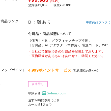
(税込)
消費税¥9,089
税抜¥90,891
古商品ランク
D
：難あり
中古商品ランクに
付属品・商品状態について
〔備考〕本体：グラフィックチップ不良。
〔付属品〕ACアダプター(本体用)、電源コード、WPS Of
当社にて確認済みの付属品を記載しております。
実物画像があるものはあわせてご確認ください。
フマップポイント
4,999ポイントサービス
(税込価格の5％分)
庫
在庫限り
取扱店舗
Sofmap.com
通常24時間以内に出荷
お一人様1点まで