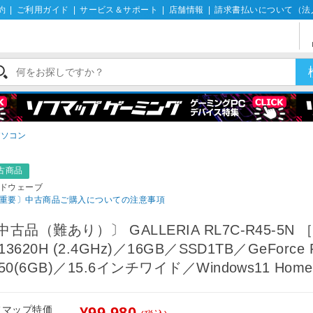
約
|
ご利用ガイド
|
サービス＆サポート
|
店舗情報
|
請求書払いについて（法
パソコン
古商品
ドウェーブ
重要〕中古商品ご購入についての注意事項
中古品（難あり）〕 GALLERIA RL7C-R45-5N ［C
-13620H (2.4GHz)／16GB／SSD1TB／GeForce 
050(6GB)／15.6インチワイド／Windows11 Hom
フマップ特価
¥99,980