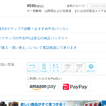
料
¥550
送料グループ：
(税込)
送料値引特典
※一部離島・山間部および北海道、または当社指定エリア
最大6ステップで診断！おすすめ中古パソコン
ソフマップの中古PCは安心の純正バッテリー
『購入・買い替え』について電話相談にて承ります
支払い方法
ご利用いただけるPay払い