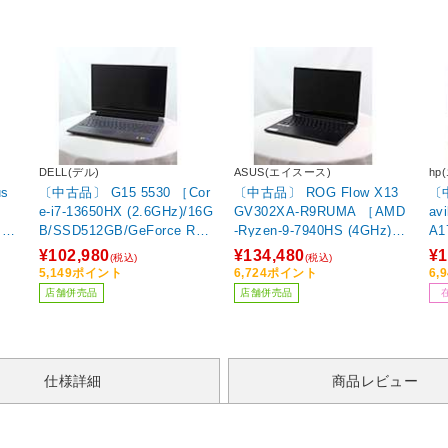
DELL(デル)
ASUS(エイスース)
hp
s
〔中古品〕 G15 5530 ［Cor
〔中古品〕 ROG Flow X13
〔
e-i7-13650HX (2.6GHz)/16G
GV302XA-R9RUMA ［AMD
av
(2.
B/SSD512GB/GeForce RTX
-Ryzen-9-7940HS (4GHz)／
A1
GB
3050(6GB)/15.6インチ/Wind
16GB／SSD512GB／13.4イ
en
¥102,980
¥134,480
¥1
(税込)
(税込)
B)
ows11 Home(UP済み)］
ンチワイド／Windows11 Ho
B
5,149ポイント
6,724ポイント
6,
Ho
me］
イド
店舗併売品
店舗併売品
仕様詳細
商品レビュー