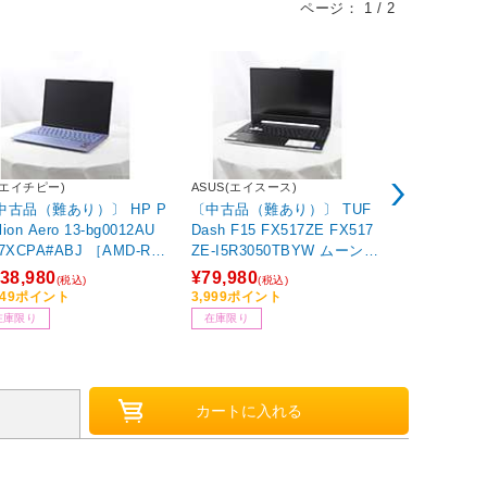
ページ：
1
/
2
(エイチピー)
ASUS(エイスース)
MSI(エムエス
中古品（難あり）〕 HP P
〔中古品（難あり）〕 TUF
〔中古品（難
ilion Aero 13-bg0012AU
Dash F15 FX517ZE FX517
rg 14 A13V 
7XCPA#ABJ ［AMD-Ryz
ZE-I5R3050TBYW ムーンラ
UDX-414
-7-8840U (3.3GHz)／16G
イトホワイト ［Core-i5-124
ルトン ［Core
38,980
¥79,980
¥79,980
(税込)
(税込)
(税
／SSD1TB／13.3インチワ
50H (2GHz)／16GB／SSD5
(2.4GHz)／
949ポイント
3,999ポイント
3,999ポイン
／Windows11 Home］
12GB／GeForce RTX 3050
GB／GeForc
在庫限り
在庫限り
在庫限り
Ti(4GB)／15.6インチワイド
ptop(6GB
／Windows11 Home］
dows11 Ho