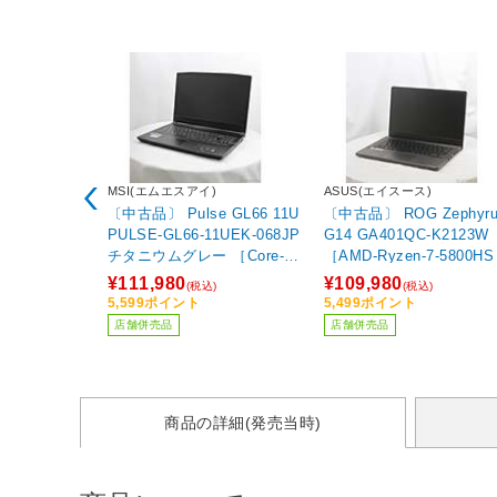
MSI(エムエスアイ)
ASUS(エイスース)
〔中古品〕 Pulse GL66 11U
〔中古品〕 ROG Zephyru
PULSE-GL66-11UEK-068JP
G14 GA401QC-K2123W
チタニウムグレー ［Core-i7-
［AMD-Ryzen-7-5800HS 
11800H (2.3GHz)／16GB／
8GHz)／16GB／SSD512
¥111,980
¥109,980
(税込)
(税込)
SSD1TB／GeForce RTX 30
／GeForce RTX 3050(4G
5,599ポイント
5,499ポイント
60／15.6インチ／Windows1
／14インチ／Windows11 
店舗併売品
店舗併売品
0 Home(64ビット)］
me］
商品の詳細(発売当時)