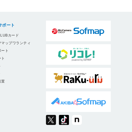
サポート
LUBカード
フマップワランティ
ポート
ート
ト
9
設置