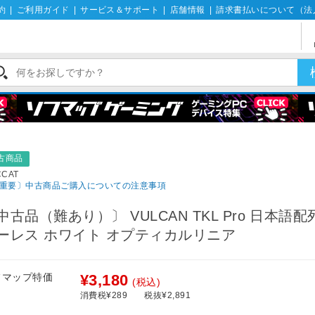
約
|
ご利用ガイド
|
サービス＆サポート
|
店舗情報
|
請求書払いについて（法
古商品
CCAT
重要〕中古商品ご購入についての注意事項
中古品（難あり）〕 VULCAN TKL Pro 日本語
ーレス ホワイト オプティカルリニア
フマップ特価
¥3,180
(税込)
消費税¥289
税抜¥2,891