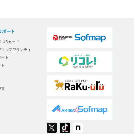
サポート
LUBカード
フマップワランティ
ポート
ート
ト
9
設置