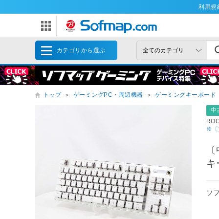
利用規
カテゴリから選ぶ
トップ
＞
ゲーミングPC・周辺機器
＞
ゲーミングキーボード
中
RO
※〔
〔
キ
ソ