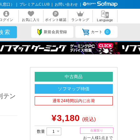
人窓口）
|
プレミアムCLUB
|
お問い合わせ
|
ログイン
お気に入り
ポイント確認
ランキング
Language
新規会員登録
カート
0
中古商品
ソフマップ特価
配列テン
通常24時間以内に出荷
¥3,180
(税込)
在庫限り
数量
お一人様1点まで