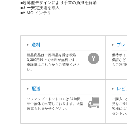
■超薄型デザインにより手首の負担を解消
■キー安定技術を導入
■AIMO インテリ
送料
プレ
新品商品は一部商品を除き税込
優待ポイ
3,300円以上で送料が無料です。
保証など
※詳細はこちらからご確認くださ
もご利用
い。
配送
レビ
ソフマップ・ドットコムは24時間、
ご購入い
年中無休で出荷しております。大型
見をご投
家電もおまかせください。
客様には
ゼントい