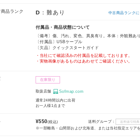
古商品ランク
D
：難あり
中古商品ランクに
付属品・商品状態について
〔備考〕傷、汚れ、変色、異臭有り。本体：外観難あ
〔付属品〕USBケーブル
〔欠品〕クイックスタートガイド
当社にて確認済みの付属品を記載しております。
実物画像があるものはあわせてご確認ください。
庫
在庫限り
取扱店舗
Sofmap.com
通常24時間以内に出荷
お一人様1点まで
料
¥550
送料グループ：
(税込)
送料値引特典
※一部離島・山間部および北海道、または当社指定エリア