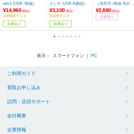
witch [USB /有線]
インチ /USB-A接続] 4
［光学式 /有線 /6ボタ
ファン ブラック PC-S
ン /USB］
¥14,960
¥3,100
¥2,680
(税込)
(税込)
(税込)
C02-K
1,496ポイント
310ポイント
在庫限り
在庫あり
在庫あり
表示： スマートフォン ｜
PC
ご利用ガイド
買取お申し込み
訪問・店頭サポート
会社概要
企業情報