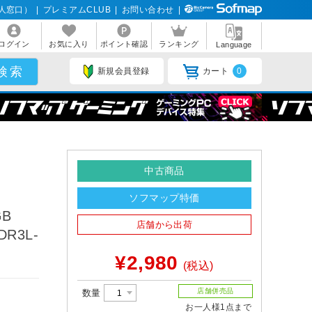
人窓口）
|
プレミアムCLUB
|
お問い合わせ
|
ログイン
お気に入り
ポイント確認
ランキング
Language
新規会員登録
カート
0
中古商品
ソフマップ特価
GB
店舗から出荷
DR3L-
¥2,980
(税込)
店舗併売品
数量
お一人様1点まで