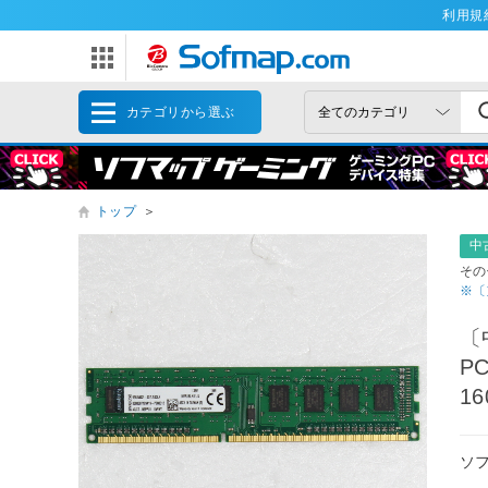
利用規
カテゴリから選ぶ
トップ
＞
中
その
※〔
〔
PC
16
ソ