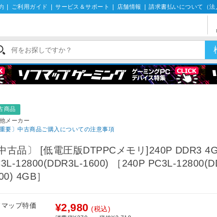
約
|
ご利用ガイド
|
サービス＆サポート
|
店舗情報
|
請求書払いについて（法
古商品
他メーカー
重要〕中古商品ご購入についての注意事項
中古品〕 [低電圧版DTPPCメモリ]240P DDR3 4
3L-12800(DDR3L-1600) ［240P PC3L-12800(D
00) 4GB］
フマップ特価
¥2,980
(税込)