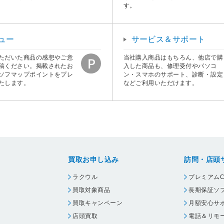
す。
ュー
サービス＆サポート
ただいた商品の感想やご意
当社購入商品はもちろん、他店で購
稿ください。掲載されたお
入した商品も、修理受付やパソコ
ソフマップポイントをプレ
ン・スマホのサポート、診断・設定
たします。
などご利用いただけます。
買取お申し込み
訪問・店頭
ラクウル
プレミアムC
買取対象商品
長期保証ソ
買取キャンペーン
月額安心サ
店頭買取
電話＆リモ