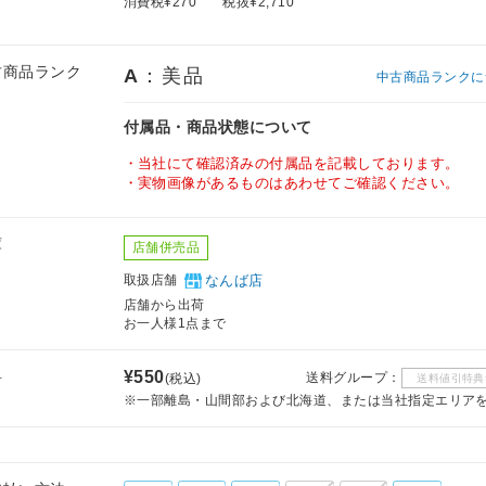
消費税¥270
税抜¥2,710
古商品ランク
A
：美品
中古商品ランクに
付属品・商品状態について
当社にて確認済みの付属品を記載しております。
実物画像があるものはあわせてご確認ください。
庫
店舗併売品
取扱店舗
なんば店
店舗から出荷
お一人様1点まで
料
¥550
送料グループ：
(税込)
送料値引特典
※一部離島・山間部および北海道、または当社指定エリア