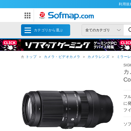
利用規
カテゴリから選ぶ
トップ
＞
カメラ・ビデオカメラ
＞
カメラレンズ
＞
ミラー
SI
カ
Co
フ
に発
フ
ソ