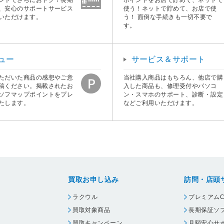
、安心のサポートサービス
使う！ネットで貯めて、お店で使
いただけます。
う！ 面倒な手続きも一切不要で
す。
ュー
サービス＆サポート
ただいた商品の感想やご意
当社購入商品はもちろん、他店で購
稿ください。掲載されたお
入した商品も、修理受付やパソコ
ソフマップポイントをプレ
ン・スマホのサポート、診断・設定
たします。
などご利用いただけます。
買取お申し込み
訪問・店頭
ラクウル
プレミアムC
買取対象商品
長期保証ソ
買取キャンペーン
月額安心サ