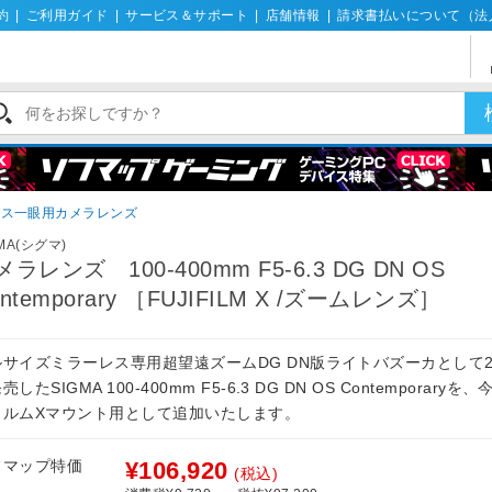
約
|
ご利用ガイド
|
サービス＆サポート
|
店舗情報
|
請求書払いについて（法
レス一眼用カメラレンズ
GMA(シグマ)
メラレンズ 100-400mm F5-6.3 DG DN OS
ntemporary ［FUJIFILM X /ズームレンズ］
ルサイズミラーレス専用超望遠ズームDG DN版ライトバズーカとして2
売したSIGMA 100-400mm F5-6.3 DG DN OS Contemporaryを
イルムXマウント用として追加いたします。
フマップ特価
¥106,920
(税込)