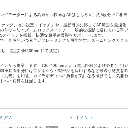
ピングモーターによる高速かつ快適なAFはもちろん、約5段分※に相
Fファンクション設定スイッチ」や、撮影目的に応じてAF範囲を最適
の伸びを防ぐズームロックスイッチ、一般的な撮影に適している手ブ
OSスイッチを搭載。快適な超望遠撮影をサポートします。
で、直感的かつ素早いフレーミングが可能です。ズームリングと直進
用し、焦点距離400mmにて測定）
aryラインから提案します。100-400mmという焦点距離および必要
三脚座装着部分にはマグネシウム製部品を採用するなど最適な材質を
座（別売）を用意。カメラボディへの負担が気になる撮影でも、気兼
ントへの負荷を軽減します。
ミアム
ポイント
ントでさらにおトク！長期
ポイントをお店で貯めて、ネットで