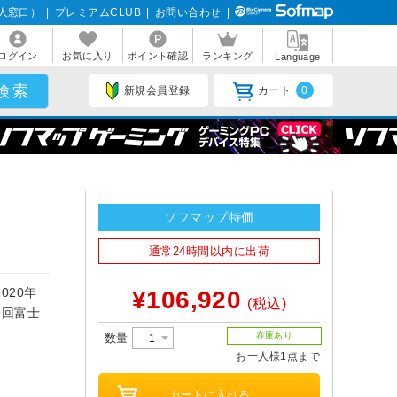
人窓口）
|
プレミアムCLUB
|
お問い合わせ
|
ログイン
お気に入り
ポイント確認
ランキング
Language
新規会員登録
カート
0
ソフマップ特価
通常24時間以内に出荷
020年
¥106,920
(税込)
、今回富士
在庫あり
数量
お一人様1点まで