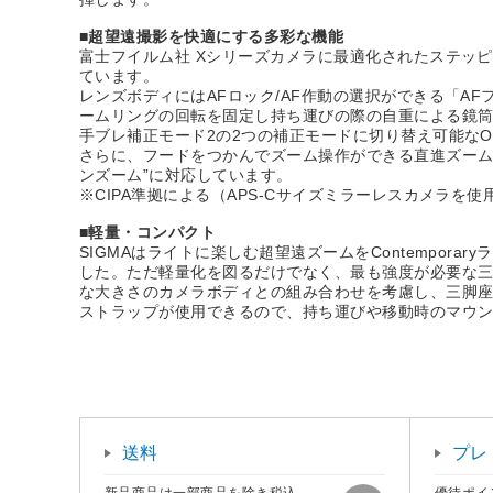
■超望遠撮影を快適にする多彩な機能
富士フイルム社 Xシリーズカメラに最適化されたステッ
ています。
レンズボディにはAFロック/AF作動の選択ができる「A
ームリングの回転を固定し持ち運びの際の自重による鏡筒
手ブレ補正モード2の2つの補正モードに切り替え可能な
さらに、フードをつかんでズーム操作ができる直進ズーム
ンズーム”に対応しています。
※CIPA準拠による（APS-Cサイズミラーレスカメラを使
■軽量・コンパクト
SIGMAはライトに楽しむ超望遠ズームをContempor
した。ただ軽量化を図るだけでなく、最も強度が必要な
な大きさのカメラボディとの組み合わせを考慮し、三脚
ストラップが使用できるので、持ち運びや移動時のマウ
送料
プレ
新品商品は一部商品を除き税込
優待ポイ