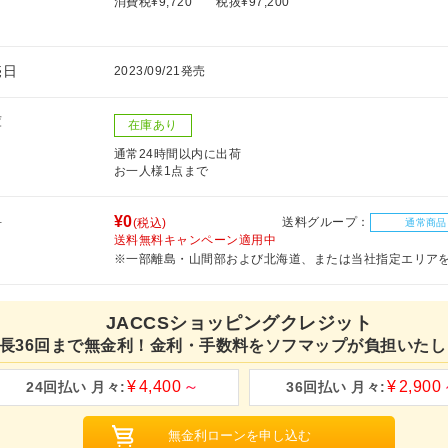
消費税¥9,720
税抜¥97,200
売日
2023/09/21発売
庫
在庫あり
通常24時間以内に出荷
お一人様1点まで
料
¥0
送料グループ：
(税込)
通常商品
送料無料キャンペーン適用中
※一部離島・山間部および北海道、または当社指定エリア
JACCSショッピングクレジット
長36回まで無金利！金利・手数料をソフマップが負担いたし
4,400
2,900