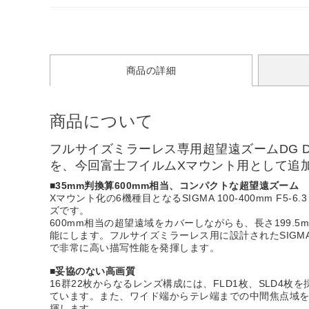
商品の詳細
商品について
フルサイズミラーレス専用超望遠ズームDG DN版ライト
を、今回富士フイルムXマウント用として追
■35mm判換算600mm相当、コンパクトな超望遠ズーム
Xマウント化の6機種目となるSIGMA 100-400mm F5-
ズです。
600mm相当の超望遠域をカバーしながらも、長さ199.
能にします。フルサイズミラーレス用に設計されたSIGMA 100
で非常に高い描写性能を発揮します。
■妥協のない高画質
16群22枚からなるレンズ構成には、FLD1枚、SLD
ています。また、ワイド端からテレ端までの中間焦点域
揮します。