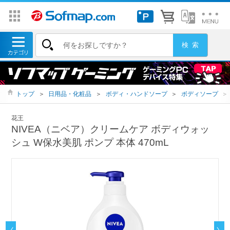
トップ
＞
日用品・化粧品
＞
ボディ・ハンドソープ
＞
ボディソープ
＞
花王
NIVEA（ニベア）クリームケア ボディウォッ
シュ W保水美肌 ポンプ 本体 470mL