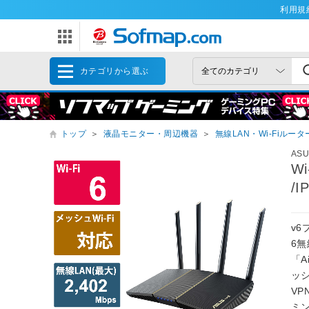
利用規
カテゴリから選ぶ
トップ
＞
液晶モニター・周辺機器
＞
無線LAN・Wi-Fiル
AS
Wi
/
v6
6無
「A
ッシ
VP
ミ