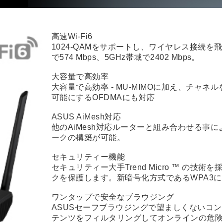
で574 Mbps、5GHz帯域で2402 Mbps。
大容量で高効率
大容量で高効率 - MU-MIMOに加え、チャ
可能にするOFDMAにも対応
ASUS AiMesh対応
他のAiMesh対応ルーターと組み合わせる事
ークの構築が可能。
セキュリティー機能
セキュリティー大手Trend Micro ™ の技術を
クを保護します。新暗号化方式であるWPA3
ワンタップで安全なブラウジング
ASUSセーフブラウジングで望ましくないコ
テンツをフィルタリングしてオンラインの危
・CPU/クロック数：1.7GHzクワッドコア 64bi
・通信速度： 2402+574Mbps
・1G WAN:１ポート
・1G LAN：4ポート