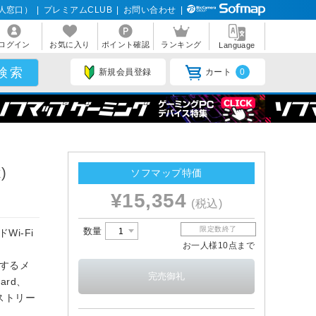
人窓口）
|
プレミアムCLUB
|
お問い合わせ
|
ログイン
お気に入り
ポイント確認
ランキング
Language
新規会員登録
カート
0
)
ソフマップ特価
¥15,354
(税込)
限定数終了
数量
Wi-Fi
お一人様10点まで
ーするメ
ard、
＆ストリー