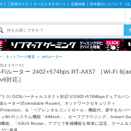
約
|
ご利用ガイド
|
サービス＆サポート
|
店舗情報
|
請求書払いについて（法
ーター・ネットワーク機器
＞
wifiルーター
US(エイスース)
-Fiルーター 2402+574bps RT-AX57 ［Wi-Fi 6(ax
IPv6対応］
プラス/ OCNバーチャルコネクト対応*の2402+574Mbpsデュアルバンド
線ルーター(Extendable Router)、ネットワークセキュリティ
iProtection」＆「ペアレンタルコントロール」機能付、家中をカバ
ュWi-Fiシステム機能「AiMesh」、セーフブラウジング、Instant Gu
N機能、「ASUS Router」アプリで各種機能を簡単に設定、ゲーム
ングに最適