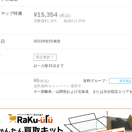
フマップ特価
¥15,354
(税込)
消費税¥1,395
税抜¥13,959
売日
2023/08/25発売
庫
限定数終了
お一人様10点まで
料
¥0
送料グループ：
(税込)
通常商品
送料無料キャンペーン適用中
※一部離島・山間部および北海道、または当社指定エリア