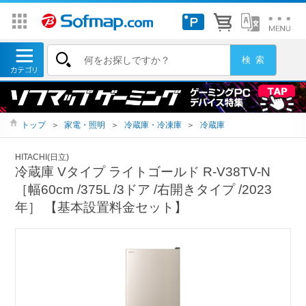
トップ
＞
家電・照明
＞
冷蔵庫・冷凍庫
＞
冷蔵庫
HITACHI(日立)
冷蔵庫 Vタイプ ライトゴールド R-V38TV-N
［幅60cm /375L /3ドア /右開きタイプ /2023
年］ 【基本設置料金セット】