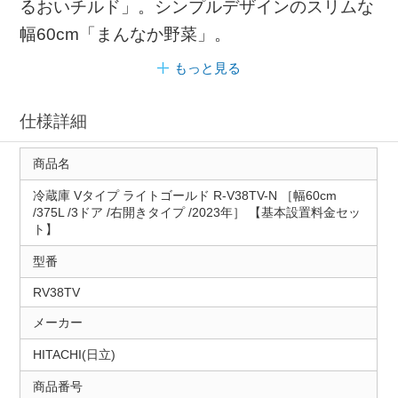
るおいチルド」。シンプルデザインのスリムな
幅60cm「まんなか野菜」。
もっと見る
仕様詳細
商品名
冷蔵庫 Vタイプ ライトゴールド R-V38TV-N ［幅60cm
/375L /3ドア /右開きタイプ /2023年］ 【基本設置料金セッ
ト】
型番
RV38TV
メーカー
HITACHI(日立)
商品番号