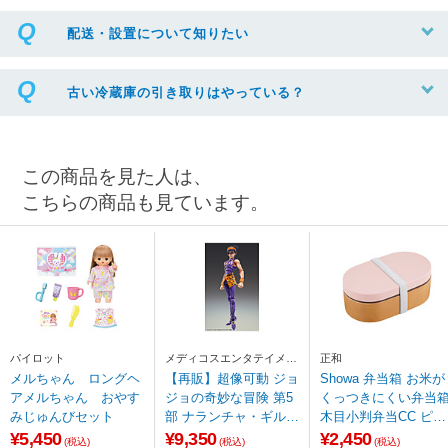
配送・設置について知りたい
古い冷蔵庫の引き取りはやっている？
この商品を見た人は、
こちらの商品も見ています。
パイロット
メディコスエンタテイメン
正和
ト
メルちゃん ロングヘ
【再販】超像可動 ジョ
Showa 弁当箱 お米が
アメルちゃん おやす
ジョの奇妙な冒険 第5
くっつきにくい弁当
みじゅんびセット
部 ナランチャ・ギルガ
木目小判弁当CC ピン
＆As 【sof001】
ク
¥5,450
¥9,350
¥2,450
(税込)
(税込)
(税込)