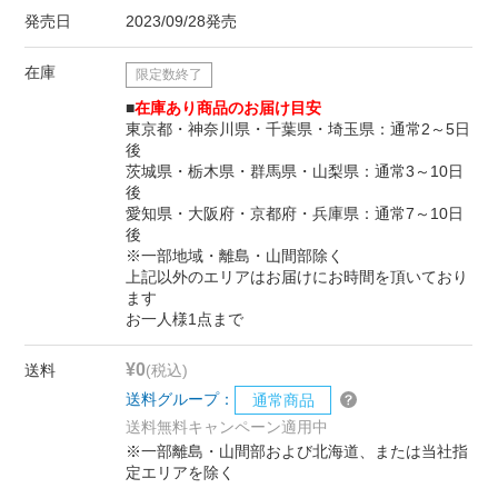
発売日
2023/09/28発売
在庫
限定数終了
■
在庫あり商品のお届け目安
東京都・神奈川県・千葉県・埼玉県：通常2～5日
後
茨城県・栃木県・群馬県・山梨県：通常3～10日
後
愛知県・大阪府・京都府・兵庫県：通常7～10日
後
※一部地域・離島・山間部除く
上記以外のエリアはお届けにお時間を頂いており
ます
お一人様1点まで
¥0
送料
(税込)
送料グループ：
通常商品
送料無料キャンペーン適用中
※一部離島・山間部および北海道、または当社指
定エリアを除く