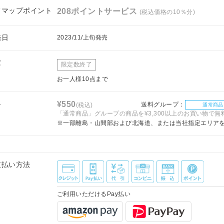
フマップポイント
208ポイントサービス
(税込価格の10％分)
売日
2023/11/上旬発売
庫
限定数終了
お一人様10点まで
料
¥550
送料グループ：
(税込)
通常商品
「通常商品」グループの商品を¥3,300以上のお買い物で無
※一部離島・山間部および北海道、または当社指定エリア
支払い方法
ご利用いただけるPay払い