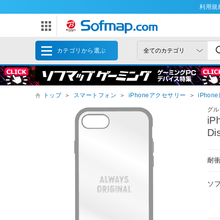
利用規
カテゴリから選ぶ
トップ
＞
スマートフォン
＞
iPhoneアクセサリー
＞
iPho
グル
iP
Di
耐
ソ