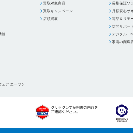
買取対象商品
長期保証ソ
買取キャンペーン
月額安心サ
店頭買取
電話＆リモ
訪問サポー
情報
デジタル11
家電の配送
ウェア エーワン