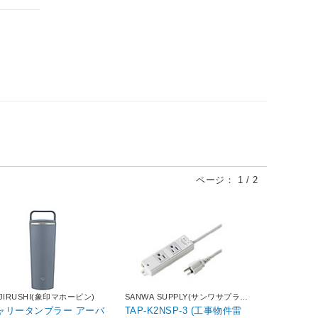
ページ：
1
/
2
JIRUSHI(象印マホービン)
SANWA SUPPLY(サンワサプラ
イ)
ャリータンブラー アーバ
TAP-K2NSP-3 (工事物件雷