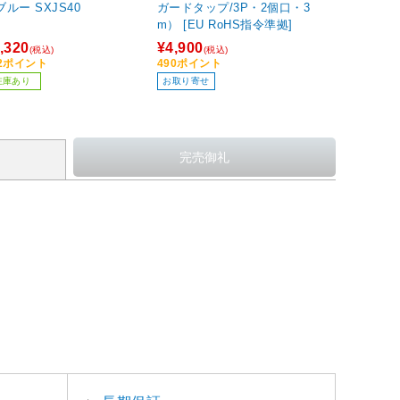
ブルー SXJS40
ガードタップ/3P・2個口・3
m） [EU RoHS指令準拠]
,320
¥4,900
(税込)
(税込)
32ポイント
490ポイント
在庫あり
お取り寄せ