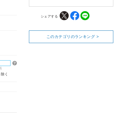
シェアする
このカテゴリのランキング >
料
を除く