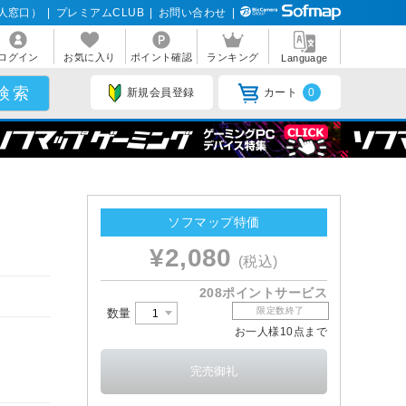
人窓口）
|
プレミアムCLUB
|
お問い合わせ
|
ログイン
お気に入り
ポイント確認
ランキング
Language
新規会員登録
カート
0
ソフマップ特価
¥2,080
(税込)
208ポイントサービス
限定数終了
数量
お一人様10点まで