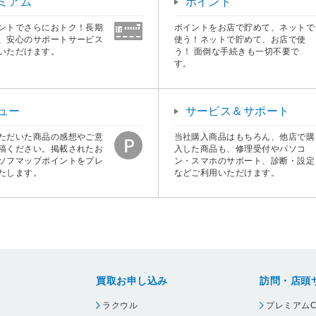
ミアム
ポイント
ントでさらにおトク！長期
ポイントをお店で貯めて、ネットで
、安心のサポートサービス
使う！ネットで貯めて、お店で使
いただけます。
う！ 面倒な手続きも一切不要で
す。
ュー
サービス＆サポート
ただいた商品の感想やご意
当社購入商品はもちろん、他店で購
稿ください。掲載されたお
入した商品も、修理受付やパソコ
ソフマップポイントをプレ
ン・スマホのサポート、診断・設定
たします。
などご利用いただけます。
買取お申し込み
訪問・店頭
ラクウル
プレミアムC