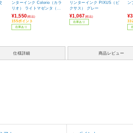
交
ンターインク Colorio（カラ
リンターインク PIXUS（ピ
ン
リオ） ライトマゼンタ（増
クサス） グレー
量）
¥1,550
¥1,067
¥3
(税込)
(税込)
155ポイント
3
在庫あり
在庫あり
仕様詳細
商品レビュー