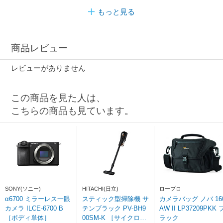
もっと見る
商品レビュー
レビューがありません
この商品を見た人は、
こちらの商品も見ています。
SONY(ソニー)
HITACHI(日立)
ロープロ
α6700 ミラーレス一眼
スティック型掃除機 サ
カメラバッグ ノバ 16
カメラ ILCE-6700 B
テンブラック PV-BH9
AW II LP37209PKK 
［ボディ単体］
00SM-K ［サイクロン
ラック