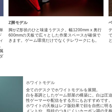
Z脚モデル
単
脚がZ形状のひと味違うデスク。幅1200mm x 奥行
ド
600mmの天板で広々とした作業スペースが確保で
ィ
きます。ゲーム環境だけでなくテレワークにも。
。
属
ダ
ホワイトモデル
全てのデスクでホワイトモデルを展開。
白を基調としたゲーム部屋の構築に。白は圧
性ゲーマーや配信をする方にもおすすめです
ホワイトの天板はレフ版効果で顔を自然に明る
メントや、指紋のつきにくいカーボン調の天