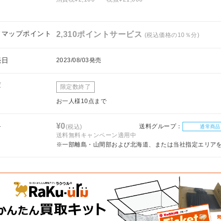
フマップポイント
2,310ポイントサービス
(税込価格の10％分)
売日
2023/08/03発売
庫
限定数終了
お一人様10点まで
料
¥0
送料グループ：
(税込)
通常商品
送料無料キャンペーン適用中
※一部離島・山間部および北海道、または当社指定エリア