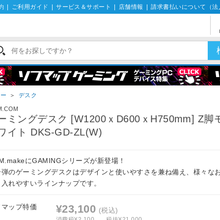
約
|
ご利用ガイド
|
サービス＆サポート
|
店舗情報
|
請求書払いについて（法
アー
＞
デスク
M.COM
ーミングデスク [W1200ｘD600ｘH750mm] Z
ワイト DKS-GD-ZL(W)
M.makeにGAMINGシリーズが新登場！
一弾のゲーミングデスクはデザインと使いやすさを兼ね備え、様々な
り入れやすいラインナップです。
フマップ特価
¥23,100
(税込)
消費税¥2,100
税抜¥21,000