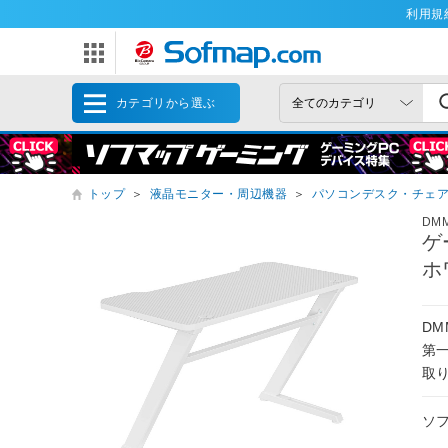
利用規
カテゴリから選ぶ
トップ
＞
液晶モニター・周辺機器
＞
パソコンデスク・チェ
DM
ゲ
ホ
DM
第
取
ソ