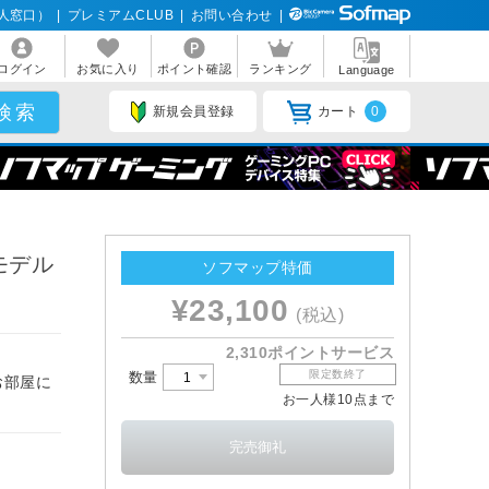
人窓口）
|
プレミアムCLUB
|
お問い合わせ
|
ログイン
お気に入り
ポイント確認
ランキング
Language
新規会員登録
カート
0
脚モデル
ソフマップ特価
¥23,100
(税込)
2,310ポイントサービス
限定数終了
数量
お部屋に
お一人様10点まで