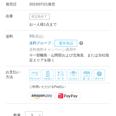
発売日
2023/07/21発売
在庫
限定数終了
お一人様1点まで
¥0
送料
(税込)
送料グループ：
通常商品
送料無料キャンペーン適用中
※一部離島・山間部および北海道、または当社指
定エリアを除く
お支払い
方法
ご利用いただけるPay払い
数量