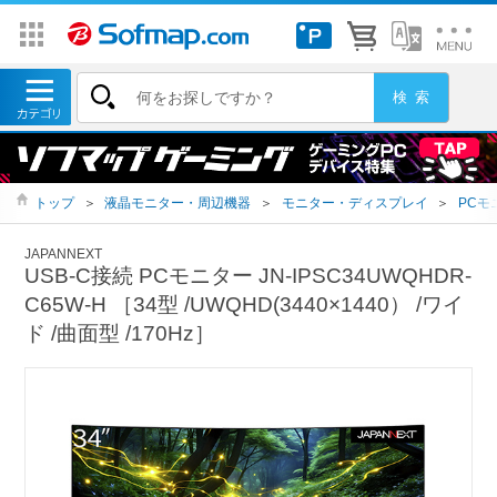
トップ
＞
液晶モニター・周辺機器
＞
モニター・ディスプレイ
＞
PCモ
JAPANNEXT
USB-C接続 PCモニター JN-IPSC34UWQHDR-
C65W-H ［34型 /UWQHD(3440×1440） /ワイ
ド /曲面型 /170Hz］