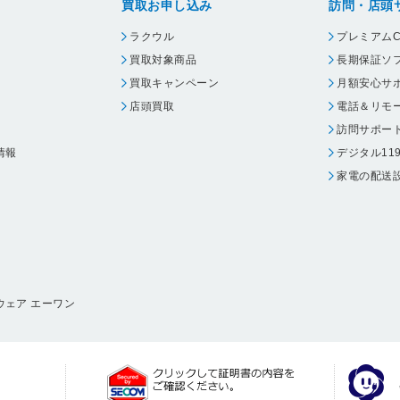
買取お申し込み
訪問・店頭
ラクウル
プレミアムC
買取対象商品
長期保証ソ
買取キャンペーン
月額安心サ
店頭買取
電話＆リモ
訪問サポー
情報
デジタル11
家電の配送
ウェア エーワン