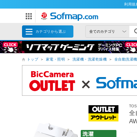
利用規
カテゴリから選ぶ
トップ
＞
家電・照明
＞
洗濯機・洗濯乾燥機
＞
全自動洗濯
TOS
全
A