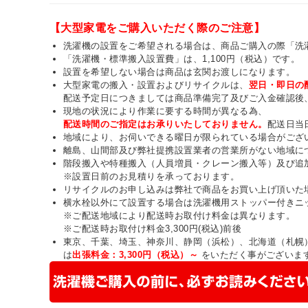
【大型家電をご購入いただく際のご注意】
洗濯機の設置をご希望される場合は、商品ご購入の際「洗
「洗濯機・標準搬入設置費」は、1,100円（税込）です。
設置を希望しない場合は商品は玄関お渡しになります。
大型家電の搬入・設置およびリサイクルは、
翌日・即日の
配送予定日につきましては商品準備完了及びご入金確認後
現地の状況により作業に要する時間が異なる為、
配送時間のご指定はお承りいたしておりません。
配送日当
地域により、お伺いできる曜日が限られている場合がござ
離島、山間部及び弊社提携設置業者の営業所がない地域に
階段搬入や特種搬入（人員増員・クレーン搬入等）及び追
※設置日前のお見積りを承っております。
リサイクルのお申し込みは弊社で商品をお買い上げ頂いた
横水栓以外にて設置する場合は洗濯機用ストッパー付きニ
※ご配送地域により配送時お取付け料金は異なります。
※ご配送時お取付け料金3,300円(税込)前後
東京、千葉、埼玉、神奈川、静岡（浜松）、北海道（札幌
は
出張料金：3,300円（税込）～
をいただく事がございま