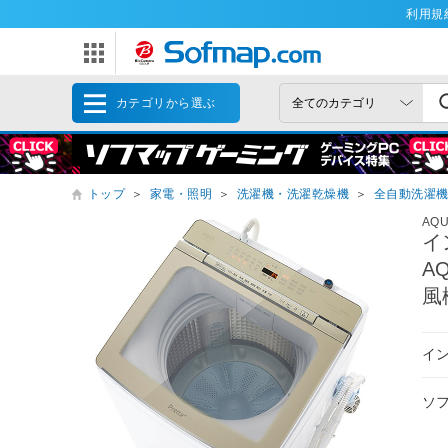
利用規
カテゴリから選ぶ
トップ
＞
家電・照明
＞
洗濯機・洗濯乾燥機
＞
全自動洗濯
AQ
イ
A
風
イン
ソ