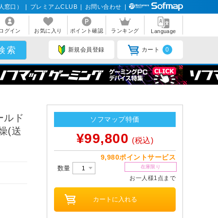
人窓口）
|
プレミアムCLUB
|
お問い合わせ
|
ログイン
お気に入り
ポイント確認
ランキング
Language
新規会員登録
カート
0
ールド
ソフマップ特価
乾燥(送
¥99,800
(税込)
9,980ポイントサービス
在庫限り
数量
お一人様1点まで