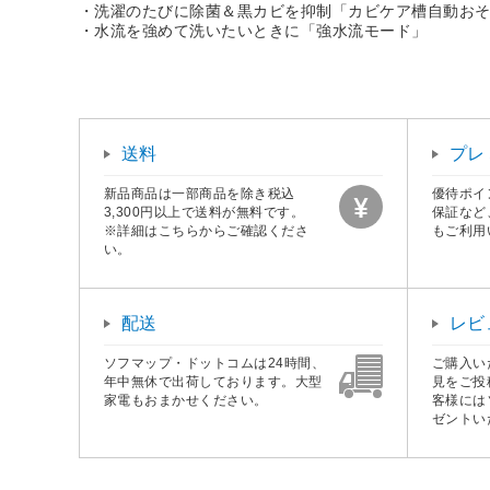
・洗濯のたびに除菌＆黒カビを抑制「カビケア槽自動お
・水流を強めて洗いたいときに「強水流モード」
送料
プレ
新品商品は一部商品を除き税込
優待ポイ
3,300円以上で送料が無料です。
保証など
※詳細はこちらからご確認くださ
もご利用
い。
配送
レビ
ソフマップ・ドットコムは24時間、
ご購入い
年中無休で出荷しております。大型
見をご投
家電もおまかせください。
客様には
ゼントい