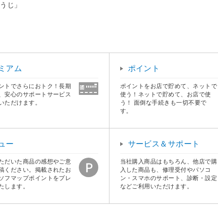
そうじ」
ミアム
ポイント
ントでさらにおトク！長期
ポイントをお店で貯めて、ネットで
、安心のサポートサービス
使う！ネットで貯めて、お店で使
いただけます。
う！ 面倒な手続きも一切不要で
す。
ュー
サービス＆サポート
ただいた商品の感想やご意
当社購入商品はもちろん、他店で購
稿ください。掲載されたお
入した商品も、修理受付やパソコ
ソフマップポイントをプレ
ン・スマホのサポート、診断・設定
たします。
などご利用いただけます。