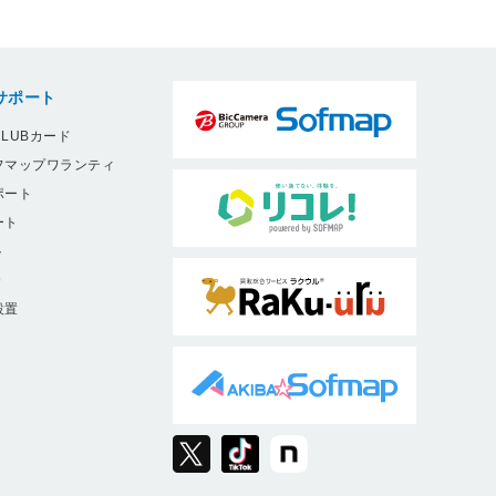
サポート
LUBカード
フマップワランティ
ポート
ート
ト
9
設置