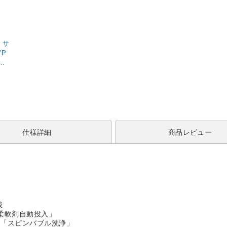
 サ
VP
上開
仕様詳細
商品レビュー
載
柔軟剤自動投入」
す「スピンバブル洗浄」