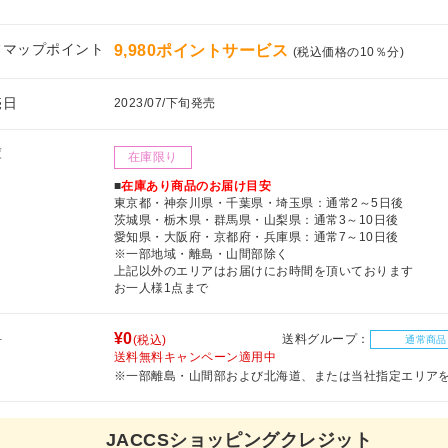
フマップポイント
9,980ポイントサービス
(税込価格の10％分)
売日
2023/07/下旬発売
庫
在庫限り
■
在庫あり商品のお届け目安
東京都・神奈川県・千葉県・埼玉県：通常2～5日後
茨城県・栃木県・群馬県・山梨県：通常3～10日後
愛知県・大阪府・京都府・兵庫県：通常7～10日後
※一部地域・離島・山間部除く
上記以外のエリアはお届けにお時間を頂いております
お一人様1点まで
料
¥0
送料グループ：
(税込)
通常商品
送料無料キャンペーン適用中
※一部離島・山間部および北海道、または当社指定エリア
JACCSショッピングクレジット