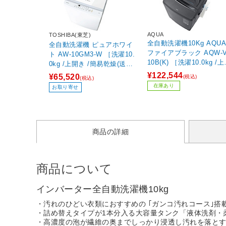
AQUA
TOSHIBA(東芝)
全自動洗濯機10Kg AQUA
全自動洗濯機 ピュアホワイ
ファイアブラック AQW-
ト AW-10GM3-W ［洗濯10.
10B(K) ［洗濯10.0kg /
0kg /上開き /簡易乾燥(送風
き /簡易乾燥(送風機能)］
機能)］
¥122,544
¥65,520
(税込)
(税込)
【買い替え3000pt】
在庫あり
お取り寄せ
商品の詳細
商品について
インバーター全自動洗濯機10kg
・汚れのひどい衣類におすすめの ｢ガンコ汚れコース｣搭
・詰め替えタイプが1本分入る大容量タンク「液体洗剤・
・高濃度の泡が繊維の奥までしっかり浸透し汚れを落と