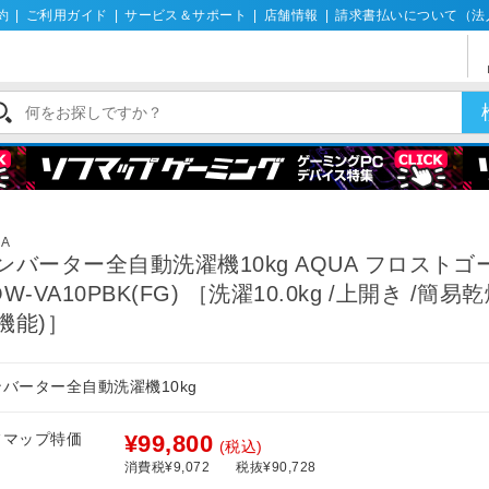
約
|
ご利用ガイド
|
サービス＆サポート
|
店舗情報
|
請求書払いについて（法
機
UA
ンバーター全自動洗濯機10kg AQUA フロストゴ
QW-VA10PBK(FG) ［洗濯10.0kg /上開き /簡易
機能)］
バーター全自動洗濯機10kg
フマップ特価
¥99,800
(税込)
消費税¥9,072
税抜¥90,728