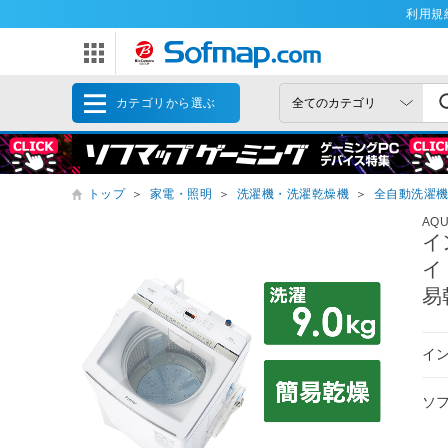
利用規
カテゴリから選ぶ
トップ
＞
家電・照明
＞
洗濯機・洗濯乾燥機
＞
全自動洗濯
AQ
イ
イ
易
イ
ソ