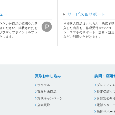
ュー
サービス＆サポート
ただいた商品の感想やご意
当社購入商品はもちろん、他店で購
稿ください。掲載されたお
入した商品も、修理受付やパソコ
ソフマップポイントをプレ
ン・スマホのサポート、診断・設定
たします。
などご利用いただけます。
買取お申し込み
訪問・店頭
ラクウル
プレミアムC
買取対象商品
長期保証ソ
買取キャンペーン
月額安心サ
店頭買取
電話＆リモ
訪問サポー