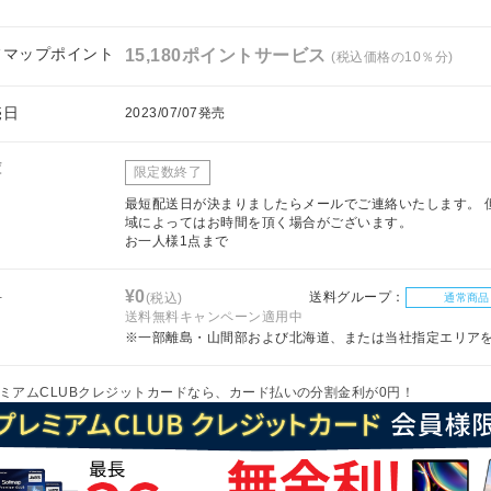
フマップポイント
15,180ポイントサービス
(税込価格の10％分)
売日
2023/07/07発売
庫
限定数終了
最短配送日が決まりましたらメールでご連絡いたします。 
域によってはお時間を頂く場合がございます。
お一人様1点まで
料
¥0
送料グループ：
(税込)
通常商品
送料無料キャンペーン適用中
※一部離島・山間部および北海道、または当社指定エリア
ミアムCLUBクレジットカードなら、カード払いの分割金利が0円！