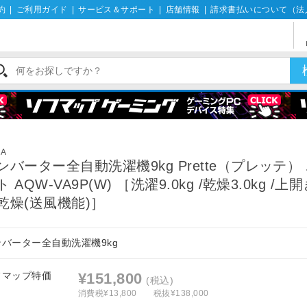
約
|
ご利用ガイド
|
サービス＆サポート
|
店舗情報
|
請求書払いについて（法
機
UA
ンバーター全自動洗濯機9kg Prette（プレッテ）
ト AQW-VA9P(W) ［洗濯9.0kg /乾燥3.0kg /上開
乾燥(送風機能)］
ンバーター全自動洗濯機9kg
フマップ特価
¥151,800
(税込)
消費税¥13,800
税抜¥138,000