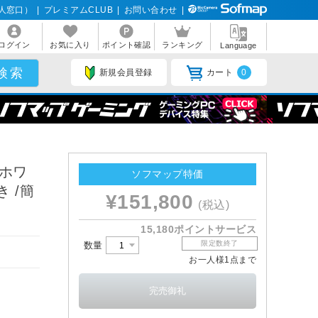
人窓口）
|
プレミアムCLUB
|
お問い合わせ
|
ログイン
お気に入り
ポイント確認
ランキング
Language
新規会員登録
カート
0
 ホワ
ソフマップ特価
き /簡
¥151,800
(税込)
15,180ポイントサービス
限定数終了
数量
お一人様1点まで