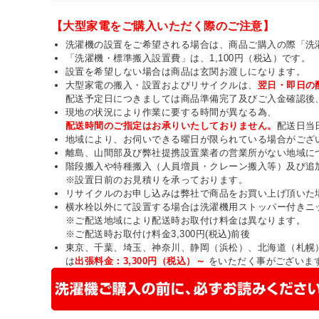
【大型家電をご購入いただく際のご注意】
洗濯機の設置をご希望される場合は、商品ご購入の際「洗
「洗濯機・標準搬入設置費」は、1,100円（税込）です。
設置を希望しない場合は商品は玄関お渡しになります。
大型家電の搬入・設置およびリサイクルは、
翌日・即日の
配送予定日につきましては商品準備完了及びご入金確認後
現地の状況により作業に要する時間が異なる為、
配送時間のご指定はお承りいたしておりません。
配送日当
地域により、お伺いできる曜日が限られている場合がござ
離島、山間部及び弊社提携設置業者の営業所がない地域に
階段搬入や特種搬入（人員増員・クレーン搬入等）及び追
※設置日前のお見積りを承っております。
リサイクルのお申し込みは弊社で商品をお買い上げ頂いた
横水栓以外にて設置する場合は洗濯機用ストッパー付きニ
※ご配送地域により配送時お取付け料金は異なります。
※ご配送時お取付け料金3,300円(税込)前後
東京、千葉、埼玉、神奈川、静岡（浜松）、北海道（札幌
は
出張料金：3,300円（税込）～
をいただく事がございま