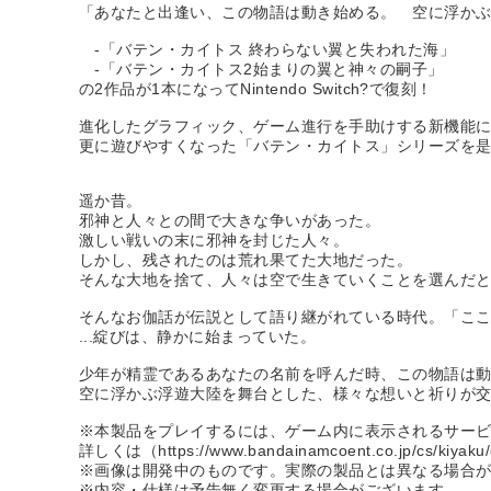
「あなたと出逢い、この物語は動き始める。 空に浮か
-「バテン・カイトス 終わらない翼と失われた海」
-「バテン・カイトス2始まりの翼と神々の嗣子」
の2作品が1本になってNintendo Switch?で復刻！
進化したグラフィック、ゲーム進行を手助けする新機能
更に遊びやすくなった「バテン・カイトス」シリーズを
遥か昔。
邪神と人々との間で大きな争いがあった。
激しい戦いの末に邪神を封じた人々。
しかし、残されたのは荒れ果てた大地だった。
そんな大地を捨て、人々は空で生きていくことを選んだ
そんなお伽話が伝説として語り継がれている時代。「こ
...綻びは、静かに始まっていた。
少年が精霊であるあなたの名前を呼んだ時、この物語は
空に浮かぶ浮遊大陸を舞台とした、様々な想いと祈りが
※本製品をプレイするには、ゲーム内に表示されるサー
詳しくは（https://www.bandainamcoent.co.jp/cs/k
※画像は開発中のものです。実際の製品とは異なる場合
※内容・仕様は予告無く変更する場合がございます。