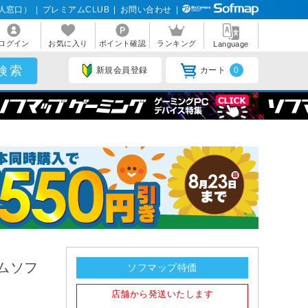
人窓口）
|
プレミアムCLUB
|
お問い合わせ
|
ログイン
お気に入り
ポイント確認
ランキング
Language
新規会員登録
カート
0
ームソフ
ソフマップ特価
店舗から発送いたします