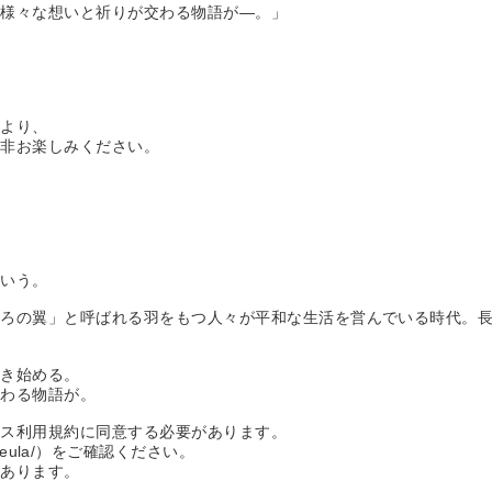
ぶ様々な想いと祈りが交わる物語が―。」
により、
是非お楽しみください。
という。
ころの翼」と呼ばれる羽をもつ人々が平和な生活を営んでいる時代。
動き始める。
交わる物語が。
ビス利用規約に同意する必要があります。
iyaku/eula/）をご確認ください。
があります。