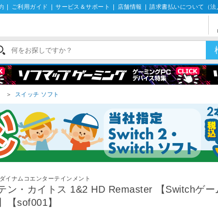
約
|
ご利用ガイド
|
サービス＆サポート
|
店舗情報
|
請求書払いについて（法
）
＞
スイッチ ソフト
ダイナムコエンターテインメント
テン・カイトス 1&2 HD Remaster 【Switchゲ
】【sof001】