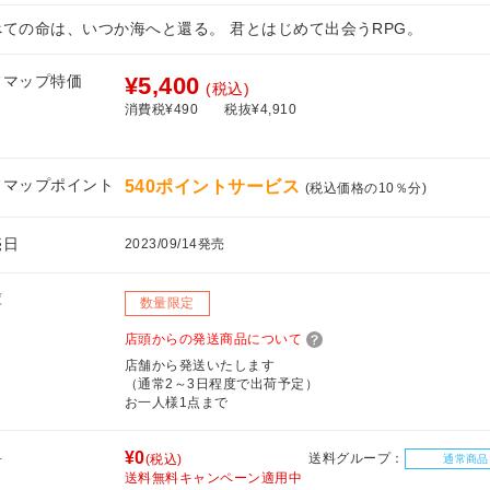
べての命は、いつか海へと還る。 君とはじめて出会うRPG。
フマップ特価
¥5,400
(税込)
消費税¥490
税抜¥4,910
フマップポイント
540ポイントサービス
(税込価格の10％分)
売日
2023/09/14発売
庫
数量限定
店頭からの発送商品について
店舗から発送いたします
（通常2～3日程度で出荷予定）
お一人様1点まで
料
¥0
送料グループ：
(税込)
通常商品
送料無料キャンペーン適用中