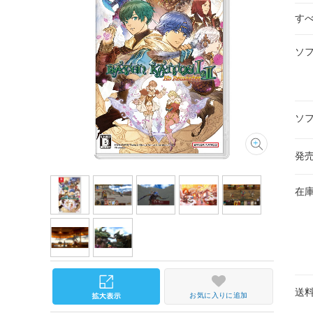
す
ソ
ソ
発
在
送
お気に入りに追加