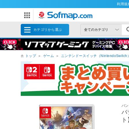
利用規
カテゴリから選ぶ
トップ
＞
ゲーム
＞
ニンテンドースイッチ（NintendoSwitch
バン
バ
ト