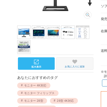
ソ
発
在
送
お気に入りに追加
※
詳
あなたにおすすめのタグ
モニター 4K対応
モニター フィリップス
モニター 28型
28型 4K対応