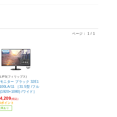
ページ：
1
/
1
ILIPS(フィリップス)
ニター ブラック 32E1
100LA/11 ［31.5型 /フル
(1920×1080) /ワイド］
4,209
(税込)
43ポイント
在庫あり