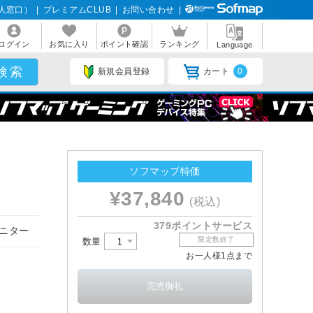
人窓口）
|
プレミアムCLUB
|
お問い合わせ
|
ログイン
お気に入り
ポイント確認
ランキング
Language
新規会員登録
カート
0
ソフマップ特価
¥37,840
(税込)
379ポイントサービス
モニター
限定数終了
数量
お一人様1点まで