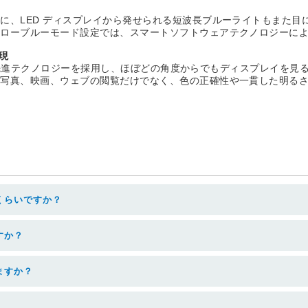
に、LED ディスプレイから発せられる短波長ブルーライトもまた目
のローブルーモード設定では、スマートソフトウェアテクノロジーに
表現
現する先進テクノロジーを採用し、ほぼどの角度からでもディスプレイを見
、写真、映画、ウェブの閲覧だけでなく、色の正確性や一貫した明る
くらいですか？
すか？
ますか？