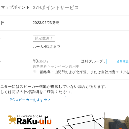
フマップポイント
379ポイントサービス
売日
2023/06/23発売
庫
限定数終了
お一人様1点まで
料
¥0
送料グループ：
(税込)
通常商品
送料無料キャンペーン適用中
※一部離島・山間部および北海道、または当社指定エリア
モニターにはスピーカー機能が搭載していない場合があります。
しくは商品の仕様詳細をご確認ください。
PCスピーカーおすすめ >