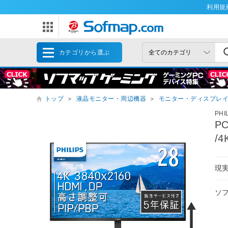
利用規
カテゴリから選ぶ
トップ
＞
液晶モニター・周辺機器
＞
モニター・ディスプレ
PH
P
/4
現
ソ