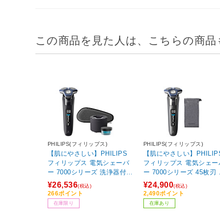
この商品を見た人は、こちらの商品
PHILIPS(フィリップス)
PHILIPS(フィリップス)
【肌にやさしい】PHILIPS
【肌にやさしい】PHILIP
フィリップス 電気シェーバ
フィリップス 電気シェー
ー 7000シリーズ 洗浄器付き
ー 7000シリーズ 45枚刃
モデル 45枚刃 電動 髭剃り
動 髭剃り メンズ (回転式
¥26,536
¥24,900
(税込)
(税込)
メンズ (回転式・SkinIQテク
SkinIQテクノロジー ・
266ポイント
2,490ポイント
ノロジー ・お風呂剃り&丸
呂剃り&丸洗い可）S7887
在庫限り
在庫あり
洗い可）S7886/50 ブラック
0 ダーククローム ダークク
ブラック S7886/50
ローム S7887/10