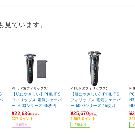
も見ています。
PHILIPS(フィリップス)
PHILIPS(フィリップス)
PH
S
【肌にやさしい】PHILIPS
【肌にやさしい】PHILIPS
PCモ
バ
フィリップス 電気シェーバ
フィリップス 電気シェーバ
N3
 電
ー 7000シリーズ 45枚刃 電
ー 5000シリーズ 45枚刃 電
HD
・
動 髭剃り メンズ (回転式・
動 髭剃り メンズ (回転式・
¥22,636
¥25,670
¥2
(税込)
(税込)
お風
SkinIQテクノロジー ・お風
SkinIQテクノロジー ・お風
227ポイント
2,567ポイント
2
/1
呂剃り&丸洗い可）S7886/1
呂剃り&丸洗い可）S5880/6
在庫限り
在庫あり
0 ブラック ブラック S7886/
0 オーシャンブルー セルリ
10 ［回転刃］
アンブルー S5880/60