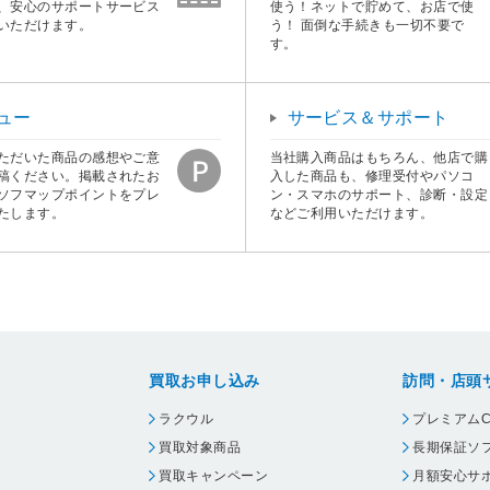
、安心のサポートサービス
使う！ネットで貯めて、お店で使
いただけます。
う！ 面倒な手続きも一切不要で
す。
ュー
サービス＆サポート
ただいた商品の感想やご意
当社購入商品はもちろん、他店で購
稿ください。掲載されたお
入した商品も、修理受付やパソコ
ソフマップポイントをプレ
ン・スマホのサポート、診断・設定
たします。
などご利用いただけます。
買取お申し込み
訪問・店頭
ラクウル
プレミアムC
買取対象商品
長期保証ソ
買取キャンペーン
月額安心サ