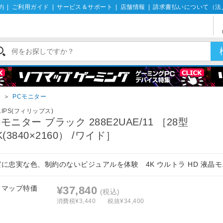
約
|
ご利用ガイド
|
サービス＆サポート
|
店舗情報
|
請求書払いについて（法
イ
＞
PCモニター
ILIPS(フィリップス)
Cモニター ブラック 288E2UAE/11 ［28型
K(3840×2160） /ワイド］
実に忠実な色、制約のないビジュアルを体験 4K ウルトラ HD 液晶
フマップ特価
¥37,840
(税込)
消費税¥3,440
税抜¥34,400