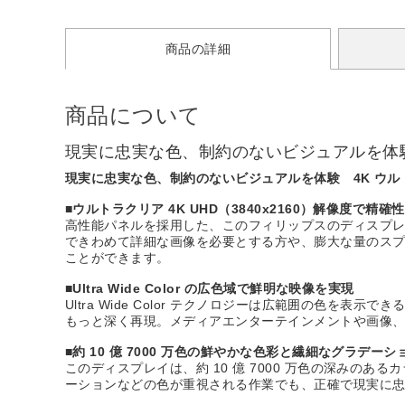
商品の詳細
商品について
現実に忠実な色、制約のないビジュアルを体験 
現実に忠実な色、制約のないビジュアルを体験 4K ウルト
■ウルトラクリア 4K UHD（3840x2160）解像度で精確
高性能パネルを採用した、このフィリップスのディスプレイはウ
できわめて詳細な画像を必要とする方や、膨大な量のス
ことができます。
■Ultra Wide Color の広色域で鮮明な映像を実現
Ultra Wide Color テクノロジーは広範囲の色を表
もっと深く再現。メディアエンターテインメントや画像
■約 10 億 7000 万色の鮮やかな色彩と繊細なグラデーシ
このディスプレイは、約 10 億 7000 万色の深み
ーションなどの色が重視される作業でも、正確で現実に